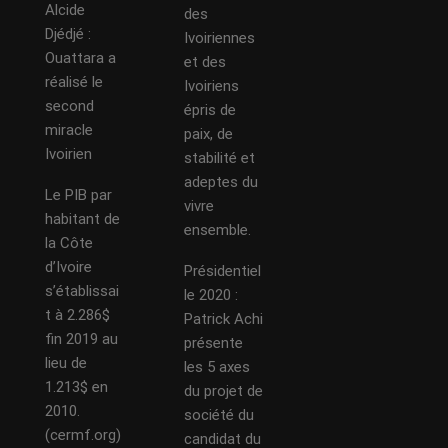
Alcide
des
Djédjé :
Ivoiriennes
Ouattara a
et des
réalisé le
Ivoiriens
second
épris de
miracle
paix, de
Ivoirien
stabilité et
adeptes du
Le PIB par
vivre
habitant de
ensemble.
la Côte
d’Ivoire
Présidentiel
s’établissai
le 2020 :
t à 2.286$
Patrick Achi
fin 2019 au
présente
lieu de
les 5 axes
1.213$ en
du projet de
2010.
société du
(cermf.org)
candidat du