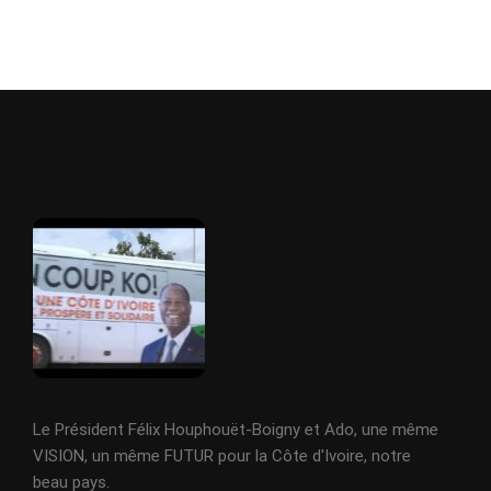
Le Président Félix Houphouët-Boigny et Ado, une même
VISION, un même FUTUR pour la Côte d'Ivoire, notre
beau pays.