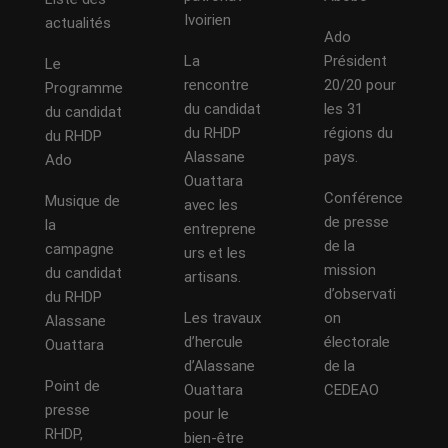
Ivoirien
actualités
Ado
La
Président
Le
rencontre
20/20 pour
Programme
du candidat
les 31
du candidat
du RHDP
régions du
du RHDP
Alassane
pays.
Ado
Ouattara
Conférence
Musique de
avec les
de presse
la
entreprene
de la
campagne
urs et les
mission
du candidat
artisans.
d’observati
du RHDP
Les travaux
on
Alassane
d’hercule
électorale
Ouattara
d’Alassane
de la
Point de
Ouattara
CEDEAO
presse
pour le
RHDP,
bien-être