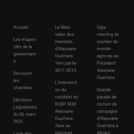
Accueil
Le Bilan
Giga
vidéo des
meeting de
Les étapes
mandats
soutien du
clés de la
d’Alassane
monde
gouvernanc
Ouattara
agricole au
e
1ère partie
Président
2011-2015
Alassane
Découvrir
Ouattara
les
L’interventi
chantiers
on du
Grande
candidat du
parade de
Elections
RHDP SEM
cloture de
Législatives
Alassane
campagne
du 06 mars
Ouattara
d’Alassane
2021.
face au
Ouattara a
patronat
Abobo
Liste des