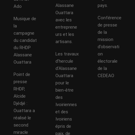
Alassane
pays.
Ado
Ouattara
Conférence
Musique de
avec les
de presse
la
entreprene
de la
campagne
urs et les
mission
du candidat
artisans.
d’observati
du RHDP
Les travaux
on
Alassane
d’hercule
électorale
Ouattara
d’Alassane
de la
Point de
Ouattara
CEDEAO
presse
pour le
RHDP,
bien-être
Alcide
des
Djédjé :
Ivoiriennes
Ouattara a
et des
réalisé le
Ivoiriens
second
épris de
miracle
paix, de