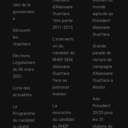
mandats
soutien du
clés de la
d’Alassane
monde
gouvernanc
Ouattara
agricole au
e
1ère partie
Président
2011-2015
Alassane
Découvrir
Ouattara
les
L’interventi
chantiers
on du
Grande
candidat du
parade de
Elections
RHDP SEM
cloture de
Législatives
Alassane
campagne
du 06 mars
Ouattara
d’Alassane
2021.
face au
Ouattara a
patronat
Abobo
Liste des
Ivoirien
actualités
Ado
La
Président
Le
rencontre
20/20 pour
Programme
du candidat
les 31
du candidat
du RHDP
régions du
du RHDP