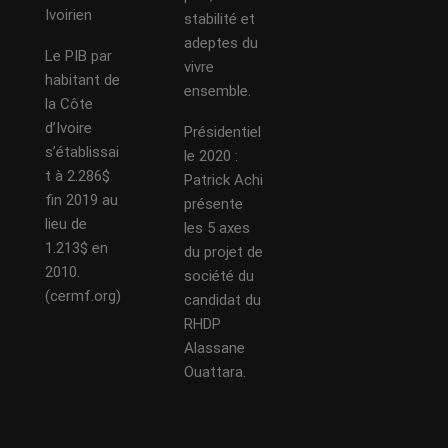
Ivoirien
stabilité et
adeptes du
Le PIB par
vivre
habitant de
ensemble.
la Côte
d’Ivoire
Présidentiel
s’établissai
le 2020 :
t à 2.286$
Patrick Achi
fin 2019 au
présente
lieu de
les 5 axes
1.213$ en
du projet de
2010.
société du
(cermf.org)
candidat du
RHDP
Alassane
Ouattara.