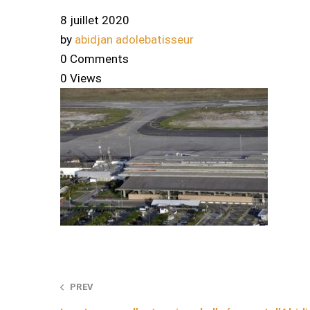
8 juillet 2020
by
abidjan adolebatisseur
0 Comments
0 Views
Post
PREV