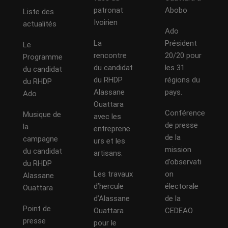
patronat
Abobo
Liste des
Ivoirien
actualités
Ado
La
Président
Le
rencontre
20/20 pour
Programme
du candidat
les 31
du candidat
du RHDP
régions du
du RHDP
Alassane
pays.
Ado
Ouattara
Conférence
Musique de
avec les
de presse
la
entreprene
de la
campagne
urs et les
mission
du candidat
artisans.
d’observati
du RHDP
Les travaux
on
Alassane
d’hercule
électorale
Ouattara
d’Alassane
de la
Point de
Ouattara
CEDEAO
presse
pour le