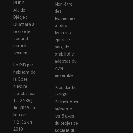
RHDP,
bien-être
Alcide
des
Djédjé :
Ivoiriennes
Ouattara a
et des
réalisé le
Ivoiriens
second
épris de
miracle
paix, de
Ivoirien
stabilité et
adeptes du
Le PIB par
vivre
habitant de
ensemble.
la Côte
d’Ivoire
Présidentiel
s’établissai
le 2020 :
t à 2.286$
Patrick Achi
fin 2019 au
présente
lieu de
les 5 axes
1.213$ en
du projet de
2010.
société du