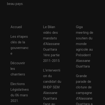
beau pays.
Accueil
Le Bilan
Giga
vidéo des
meeting de
Les étapes
mandats
soutien du
clés de la
d’Alassane
monde
gouvernanc
Ouattara
agricole au
e
1ère partie
Président
2011-2015
Alassane
Découvrir
Ouattara
les
L’interventi
chantiers
on du
Grande
candidat du
parade de
Elections
RHDP SEM
cloture de
Législatives
Alassane
campagne
du 06 mars
Ouattara
d’Alassane
2021.
face au
Ouattara a