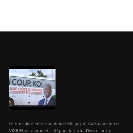
Le Président Félix Houphouët-Boigny et Ado, une même
VISION, un même FUTUR pour la Côte d'Ivoire, notre