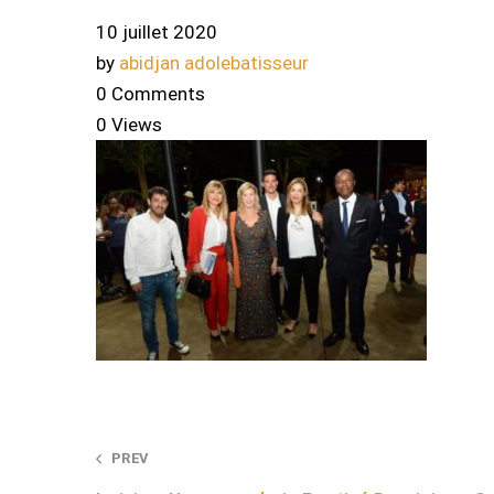
10 juillet 2020
by
abidjan adolebatisseur
0 Comments
0 Views
Post
PREV