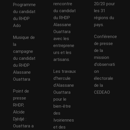
rencontre
20/20 pour
Programme
du candidat
les 31
du candidat
du RHDP
régions du
du RHDP
Alassane
pays.
Ado
Ouattara
Conférence
Musique de
avec les
de presse
la
entreprene
de la
campagne
urs et les
mission
du candidat
artisans.
d’observati
du RHDP
Les travaux
on
Alassane
d’hercule
électorale
Ouattara
d’Alassane
de la
Point de
Ouattara
CEDEAO
presse
pour le
RHDP,
bien-être
Alcide
des
Djédjé :
Ivoiriennes
Ouattara a
et des