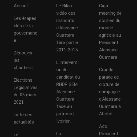
Accueil
Le Bilan
Giga
vidéo des
meeting de
Les étapes
mandats
soutien du
clés de la
d’Alassane
monde
gouvernanc
Ouattara
agricole au
e
1ère partie
Président
2011-2015
Alassane
Découvrir
Ouattara
les
L’interventi
chantiers
on du
Grande
candidat du
parade de
Elections
RHDP SEM
cloture de
Législatives
Alassane
campagne
du 06 mars
Ouattara
d’Alassane
2021.
face au
Ouattara a
patronat
Abobo
Liste des
Ivoirien
actualités
Ado
La
Président
Le