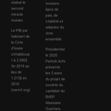
réalisé le
Ivoiriens
second
épris de
miracle
paix, de
Ivoirien
stabilité et
adeptes du
Le PIB par
vivre
habitant de
ensemble.
la Côte
d’Ivoire
Présidentiel
s’établissai
le 2020 :
t à 2.286$
Patrick Achi
fin 2019 au
présente
lieu de
les 5 axes
1.213$ en
du projet de
2010.
société du
(cermf.org)
candidat du
RHDP
Alassane
Ouattara.