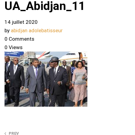
UA_Abidjan_11
14 juillet 2020
by
abidjan adolebatisseur
0 Comments
0 Views
Post
PREV