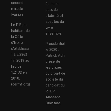
second
épris de
miracle
paix, de
Ivoirien
stabilité et
adeptes du
Le PIB par
vivre
habitant de
ensemble.
la Côte
d’Ivoire
Présidentiel
s’établissai
le 2020 :
t à 2.286$
Patrick Achi
fin 2019 au
présente
lieu de
les 5 axes
1.213$ en
du projet de
2010.
société du
(cermf.org)
candidat du
RHDP
Alassane
Ouattara.