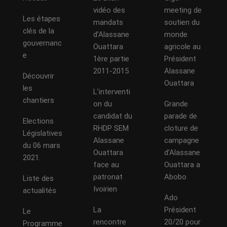
vidéo des
meeting de
Les étapes
mandats
soutien du
clés de la
d’Alassane
monde
gouvernanc
Ouattara
agricole au
e
1ère partie
Président
2011-2015
Alassane
Découvrir
Ouattara
les
L’interventi
chantiers
on du
Grande
candidat du
parade de
Elections
RHDP SEM
cloture de
Législatives
Alassane
campagne
du 06 mars
Ouattara
d’Alassane
2021.
face au
Ouattara a
patronat
Abobo
Liste des
Ivoirien
actualités
Ado
La
Président
Le
rencontre
20/20 pour
Programme