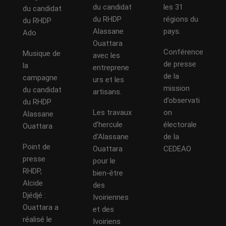
du candidat
les 31
du candidat
du RHDP
régions du
du RHDP
Alassane
pays.
Ado
Ouattara
Conférence
Musique de
avec les
de presse
la
entreprene
de la
campagne
urs et les
mission
du candidat
artisans.
d’observati
du RHDP
Les travaux
on
Alassane
d’hercule
électorale
Ouattara
d’Alassane
de la
Point de
Ouattara
CEDEAO
presse
pour le
RHDP,
bien-être
Alcide
des
Djédjé :
Ivoiriennes
Ouattara a
et des
réalisé le
Ivoiriens