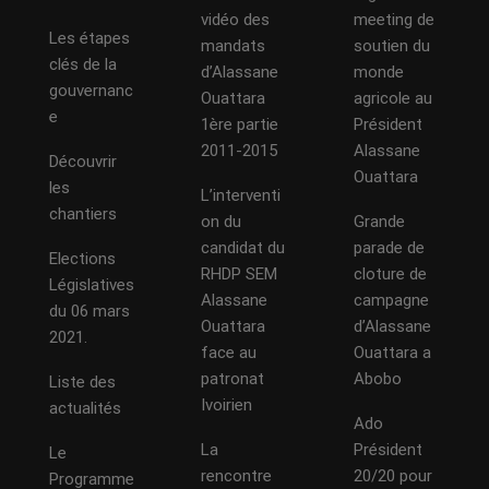
vidéo des
meeting de
Les étapes
mandats
soutien du
clés de la
d’Alassane
monde
gouvernanc
Ouattara
agricole au
e
1ère partie
Président
2011-2015
Alassane
Découvrir
Ouattara
les
L’interventi
chantiers
on du
Grande
candidat du
parade de
Elections
RHDP SEM
cloture de
Législatives
Alassane
campagne
du 06 mars
Ouattara
d’Alassane
2021.
face au
Ouattara a
patronat
Abobo
Liste des
Ivoirien
actualités
Ado
La
Président
Le
rencontre
20/20 pour
Programme