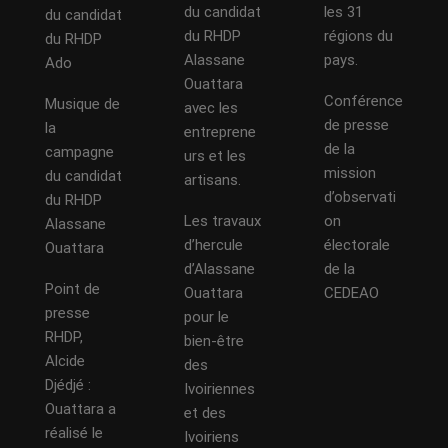
du candidat
les 31
du candidat
du RHDP
régions du
du RHDP
Alassane
pays.
Ado
Ouattara
Conférence
Musique de
avec les
de presse
la
entreprene
de la
campagne
urs et les
mission
du candidat
artisans.
d’observati
du RHDP
Les travaux
on
Alassane
d’hercule
électorale
Ouattara
d’Alassane
de la
Point de
Ouattara
CEDEAO
presse
pour le
RHDP,
bien-être
Alcide
des
Djédjé :
Ivoiriennes
Ouattara a
et des
réalisé le
Ivoiriens