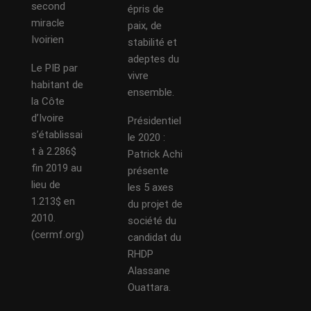
second
épris de
miracle
paix, de
Ivoirien
stabilité et
adeptes du
Le PIB par
vivre
habitant de
ensemble.
la Côte
d’Ivoire
Présidentiel
s’établissai
le 2020 :
t à 2.286$
Patrick Achi
fin 2019 au
présente
lieu de
les 5 axes
1.213$ en
du projet de
2010.
société du
(cermf.org)
candidat du
RHDP
Alassane
Ouattara.