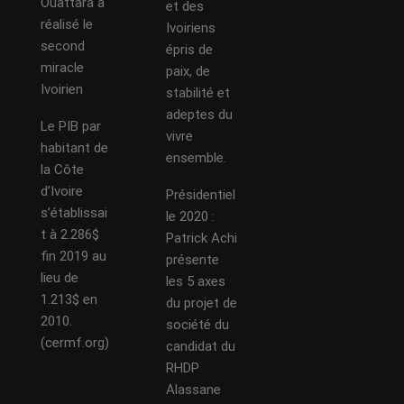
Ouattara a
et des
réalisé le
Ivoiriens
second
épris de
miracle
paix, de
Ivoirien
stabilité et
adeptes du
Le PIB par
vivre
habitant de
ensemble.
la Côte
d’Ivoire
Présidentiel
s’établissai
le 2020 :
t à 2.286$
Patrick Achi
fin 2019 au
présente
lieu de
les 5 axes
1.213$ en
du projet de
2010.
société du
(cermf.org)
candidat du
RHDP
Alassane