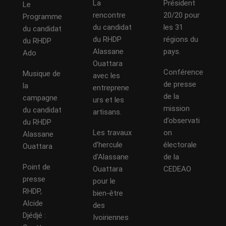
La
Président
Le
rencontre
20/20 pour
Programme
du candidat
les 31
du candidat
du RHDP
régions du
du RHDP
Alassane
pays.
Ado
Ouattara
Conférence
Musique de
avec les
de presse
la
entreprene
de la
campagne
urs et les
mission
du candidat
artisans.
d’observati
du RHDP
Les travaux
on
Alassane
d’hercule
électorale
Ouattara
d’Alassane
de la
Point de
Ouattara
CEDEAO
presse
pour le
RHDP,
bien-être
Alcide
des
Djédjé :
Ivoiriennes