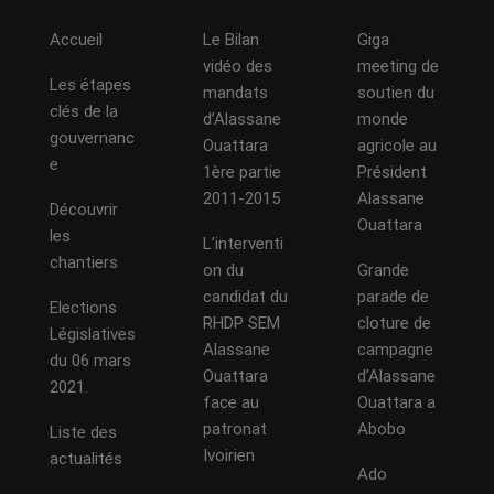
Accueil
Le Bilan
Giga
vidéo des
meeting de
Les étapes
mandats
soutien du
clés de la
d’Alassane
monde
gouvernanc
Ouattara
agricole au
e
1ère partie
Président
2011-2015
Alassane
Découvrir
Ouattara
les
L’interventi
chantiers
on du
Grande
candidat du
parade de
Elections
RHDP SEM
cloture de
Législatives
Alassane
campagne
du 06 mars
Ouattara
d’Alassane
2021.
face au
Ouattara a
patronat
Abobo
Liste des
Ivoirien
actualités
Ado