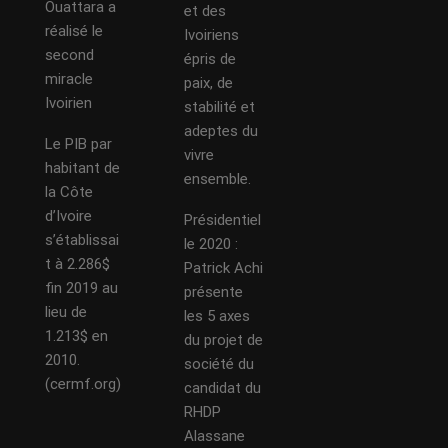
Ouattara a
et des
réalisé le
Ivoiriens
second
épris de
miracle
paix, de
Ivoirien
stabilité et
adeptes du
Le PIB par
vivre
habitant de
ensemble.
la Côte
d’Ivoire
Présidentiel
s’établissai
le 2020 :
t à 2.286$
Patrick Achi
fin 2019 au
présente
lieu de
les 5 axes
1.213$ en
du projet de
2010.
société du
(cermf.org)
candidat du
RHDP
Alassane