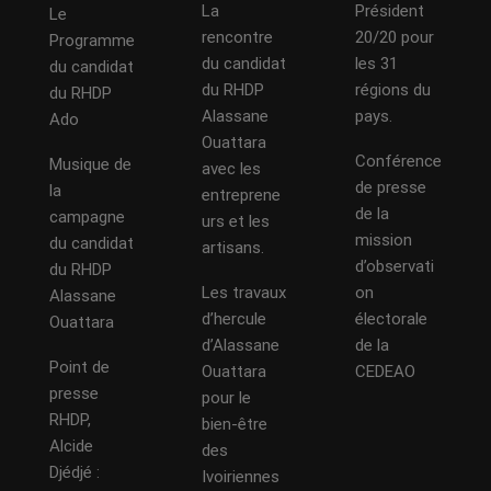
La
Président
Le
rencontre
20/20 pour
Programme
du candidat
les 31
du candidat
du RHDP
régions du
du RHDP
Alassane
pays.
Ado
Ouattara
Conférence
Musique de
avec les
de presse
la
entreprene
de la
campagne
urs et les
mission
du candidat
artisans.
d’observati
du RHDP
Les travaux
on
Alassane
d’hercule
électorale
Ouattara
d’Alassane
de la
Point de
Ouattara
CEDEAO
presse
pour le
RHDP,
bien-être
Alcide
des
Djédjé :
Ivoiriennes