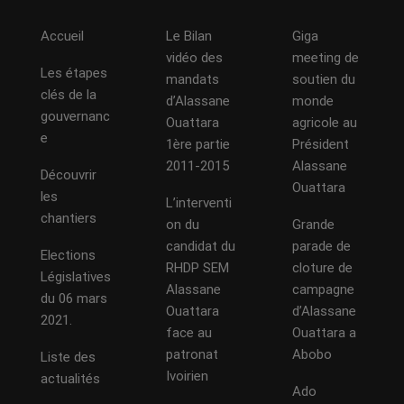
Accueil
Le Bilan
Giga
vidéo des
meeting de
Les étapes
mandats
soutien du
clés de la
d’Alassane
monde
gouvernanc
Ouattara
agricole au
e
1ère partie
Président
2011-2015
Alassane
Découvrir
Ouattara
les
L’interventi
chantiers
on du
Grande
candidat du
parade de
Elections
RHDP SEM
cloture de
Législatives
Alassane
campagne
du 06 mars
Ouattara
d’Alassane
2021.
face au
Ouattara a
patronat
Abobo
Liste des
Ivoirien
actualités
Ado