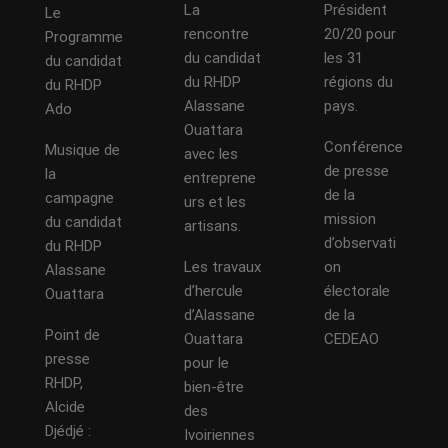
La
Président
Le
rencontre
20/20 pour
Programme
du candidat
les 31
du candidat
du RHDP
régions du
du RHDP
Alassane
pays.
Ado
Ouattara
Conférence
Musique de
avec les
de presse
la
entreprene
de la
campagne
urs et les
mission
du candidat
artisans.
d’observati
du RHDP
Les travaux
on
Alassane
d’hercule
électorale
Ouattara
d’Alassane
de la
Point de
Ouattara
CEDEAO
presse
pour le
RHDP,
bien-être
Alcide
des
Djédjé :
Ivoiriennes