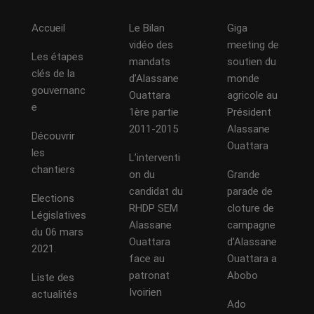
Accueil
Le Bilan
Giga
vidéo des
meeting de
Les étapes
mandats
soutien du
clés de la
d’Alassane
monde
gouvernanc
Ouattara
agricole au
e
1ère partie
Président
2011-2015
Alassane
Découvrir
Ouattara
les
L’interventi
chantiers
on du
Grande
candidat du
parade de
Elections
RHDP SEM
cloture de
Législatives
Alassane
campagne
du 06 mars
Ouattara
d’Alassane
2021.
face au
Ouattara a
patronat
Abobo
Liste des
Ivoirien
actualités
Ado