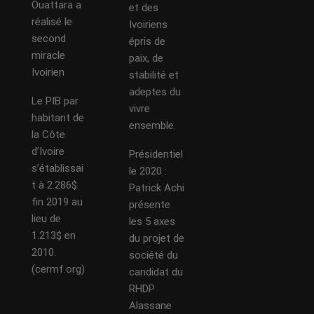
Ouattara a
et des
réalisé le
Ivoiriens
second
épris de
miracle
paix, de
Ivoirien
stabilité et
adeptes du
Le PIB par
vivre
habitant de
ensemble.
la Côte
d’Ivoire
Présidentiel
s’établissai
le 2020 :
t à 2.286$
Patrick Achi
fin 2019 au
présente
lieu de
les 5 axes
1.213$ en
du projet de
2010.
société du
(cermf.org)
candidat du
RHDP
Alassane