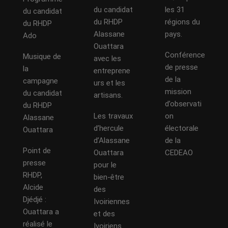
du candidat
les 31
du candidat
du RHDP
régions du
du RHDP
Alassane
pays.
Ado
Ouattara
Conférence
Musique de
avec les
de presse
la
entreprene
de la
campagne
urs et les
mission
du candidat
artisans.
d’observati
du RHDP
Les travaux
on
Alassane
d’hercule
électorale
Ouattara
d’Alassane
de la
Point de
Ouattara
CEDEAO
presse
pour le
RHDP,
bien-être
Alcide
des
Djédjé :
Ivoiriennes
Ouattara a
et des
réalisé le
Ivoiriens