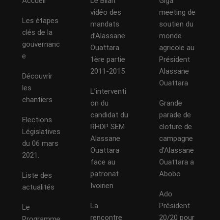
Accueil
Le Bilan
Giga
vidéo des
meeting de
Les étapes
mandats
soutien du
clés de la
d’Alassane
monde
gouvernanc
Ouattara
agricole au
e
1ère partie
Président
2011-2015
Alassane
Découvrir
Ouattara
les
L’interventi
chantiers
on du
Grande
candidat du
parade de
Elections
RHDP SEM
cloture de
Législatives
Alassane
campagne
du 06 mars
Ouattara
d’Alassane
2021.
face au
Ouattara a
patronat
Abobo
Liste des
Ivoirien
actualités
Ado
La
Président
Le
rencontre
20/20 pour
Programme