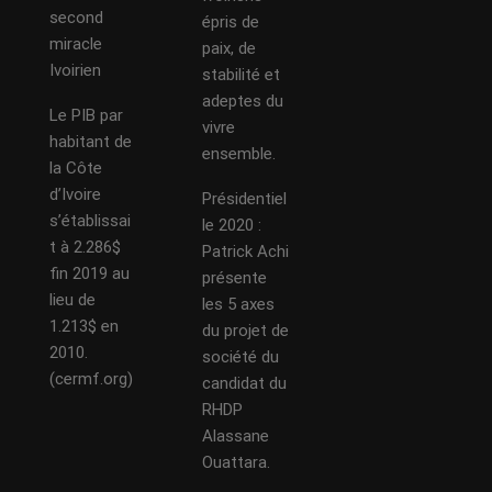
second
épris de
miracle
paix, de
Ivoirien
stabilité et
adeptes du
Le PIB par
vivre
habitant de
ensemble.
la Côte
d’Ivoire
Présidentiel
s’établissai
le 2020 :
t à 2.286$
Patrick Achi
fin 2019 au
présente
lieu de
les 5 axes
1.213$ en
du projet de
2010.
société du
(cermf.org)
candidat du
RHDP
Alassane
Ouattara.