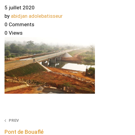
5 juillet 2020
by
abidjan adolebatisseur
0 Comments
0 Views
Post
PREV
navigation
Pont de Bouaflé