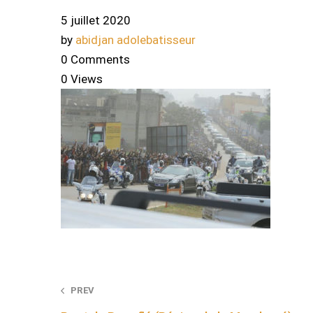
5 juillet 2020
by
abidjan adolebatisseur
0 Comments
0 Views
Post
PREV