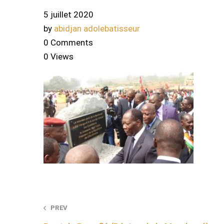
5 juillet 2020
by
abidjan adolebatisseur
0 Comments
0 Views
Post
PREV