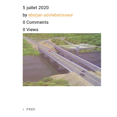
5 juillet 2020
by
abidjan adolebatisseur
0 Comments
0 Views
Post
PREV