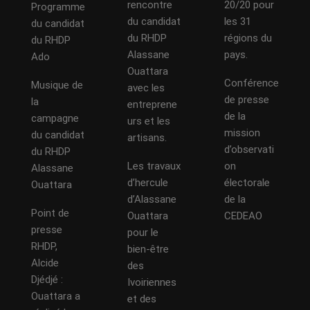
rencontre
20/20 pour
Programme
du candidat
les 31
du candidat
du RHDP
régions du
du RHDP
Alassane
pays.
Ado
Ouattara
Conférence
Musique de
avec les
de presse
la
entreprene
de la
campagne
urs et les
mission
du candidat
artisans.
d’observati
du RHDP
Les travaux
on
Alassane
d’hercule
électorale
Ouattara
d’Alassane
de la
Point de
Ouattara
CEDEAO
presse
pour le
RHDP,
bien-être
Alcide
des
Djédjé :
Ivoiriennes
Ouattara a
et des