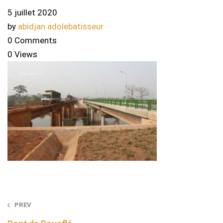
5 juillet 2020
by
abidjan adolebatisseur
0 Comments
0 Views
Post
PREV
navigation