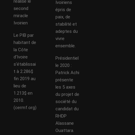
réalisé le
Ivoiriens
second
épris de
miracle
paix, de
Ivoirien
stabilité et
adeptes du
Le PIB par
vivre
habitant de
ensemble.
la Côte
d’Ivoire
Présidentiel
s’établissai
le 2020 :
t à 2.286$
Patrick Achi
fin 2019 au
présente
lieu de
les 5 axes
1.213$ en
du projet de
2010.
société du
(cermf.org)
candidat du
RHDP
Alassane
Ouattara.