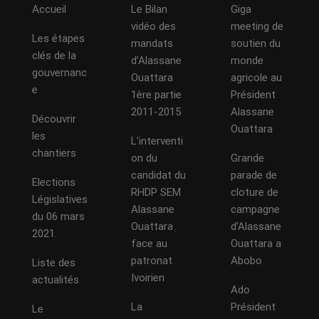
Accueil
Le Bilan
Giga
vidéo des
meeting de
Les étapes
mandats
soutien du
clés de la
d’Alassane
monde
gouvernanc
Ouattara
agricole au
e
1ère partie
Président
2011-2015
Alassane
Découvrir
Ouattara
les
L’interventi
chantiers
on du
Grande
candidat du
parade de
Elections
RHDP SEM
cloture de
Législatives
Alassane
campagne
du 06 mars
Ouattara
d’Alassane
2021.
face au
Ouattara a
patronat
Abobo
Liste des
Ivoirien
actualités
Ado
La
Président
Le