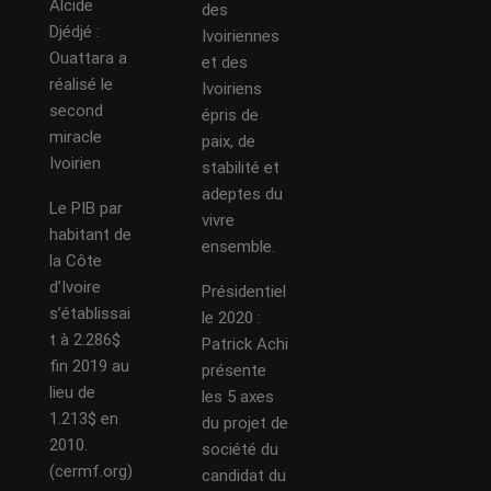
Alcide
des
Djédjé :
Ivoiriennes
Ouattara a
et des
réalisé le
Ivoiriens
second
épris de
miracle
paix, de
Ivoirien
stabilité et
adeptes du
Le PIB par
vivre
habitant de
ensemble.
la Côte
d’Ivoire
Présidentiel
s’établissai
le 2020 :
t à 2.286$
Patrick Achi
fin 2019 au
présente
lieu de
les 5 axes
1.213$ en
du projet de
2010.
société du
(cermf.org)
candidat du