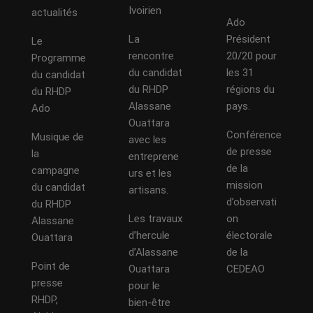
Ivoirien
actualités
Ado
La
Président
Le
rencontre
20/20 pour
Programme
du candidat
les 31
du candidat
du RHDP
régions du
du RHDP
Alassane
pays.
Ado
Ouattara
Conférence
Musique de
avec les
de presse
la
entreprene
de la
campagne
urs et les
mission
du candidat
artisans.
d’observati
du RHDP
Les travaux
on
Alassane
d’hercule
électorale
Ouattara
d’Alassane
de la
Point de
Ouattara
CEDEAO
presse
pour le
RHDP,
bien-être