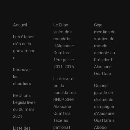
Accueil
Le Bilan
Giga
vidéo des
meeting de
Les étapes
mandats
soutien du
clés de la
d’Alassane
monde
gouvernanc
Ouattara
agricole au
e
1ère partie
Président
2011-2015
Alassane
Découvrir
Ouattara
les
L’interventi
chantiers
on du
Grande
candidat du
parade de
Elections
RHDP SEM
cloture de
Législatives
Alassane
campagne
du 06 mars
Ouattara
d’Alassane
2021.
face au
Ouattara a
patronat
Abobo
Liste des