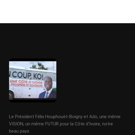
Le Président Félix Houphouët-Boigny et Ado, une même
VISION, un même FUTUR pour la Côte d'Ivoire, notre
beau pays.