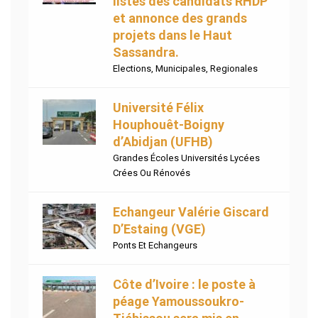
listes des candidats RHDP
et annonce des grands
projets dans le Haut
Sassandra.
Elections
,
Municipales
,
Regionales
Université Félix
Houphouêt-Boigny
d’Abidjan (UFHB)
Grandes Écoles Universités Lycées
Crées Ou Rénovés
Echangeur Valérie Giscard
D’Estaing (VGE)
Ponts Et Echangeurs
Côte d’Ivoire : le poste à
péage Yamoussoukro-