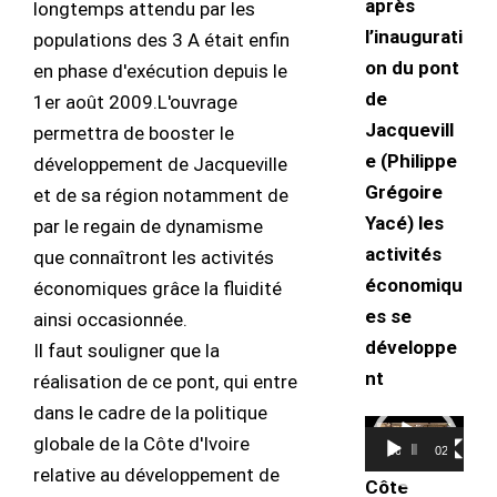
après
longtemps attendu par les
l’inaugurati
populations des 3 A était enfin
on du pont
en phase d'exécution depuis le
de
1er août 2009.L'ouvrage
Jacquevill
permettra de booster le
e (Philippe
développement de Jacqueville
Grégoire
et de sa région notamment de
Yacé) les
par le regain de dynamisme
activités
que connaîtront les activités
économiqu
économiques grâce la fluidité
es se
ainsi occasionnée.
développe
Il faut souligner que la
nt
réalisation de ce pont, qui entre
dans le cadre de la politique
Lecteur
globale de la Côte d'Ivoire
00:00
02:23
vidéo
relative au développement de
Côte