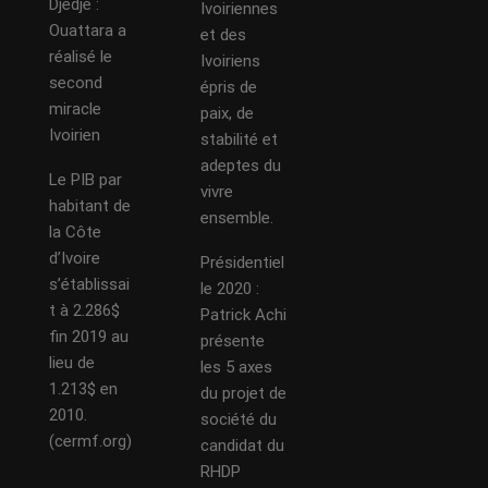
Djédjé :
Ivoiriennes
Ouattara a
et des
réalisé le
Ivoiriens
second
épris de
miracle
paix, de
Ivoirien
stabilité et
adeptes du
Le PIB par
vivre
habitant de
ensemble.
la Côte
d’Ivoire
Présidentiel
s’établissai
le 2020 :
t à 2.286$
Patrick Achi
fin 2019 au
présente
lieu de
les 5 axes
1.213$ en
du projet de
2010.
société du
(cermf.org)
candidat du
RHDP