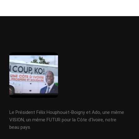
Le Président Félix Houphouët-Boigny et Ado, une même
VISION, un même FUTUR pour la Côte d'Ivoire, notre
beau pays.