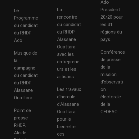
Ado
La
Président
Le
rencontre
20/20 pour
Programme
du candidat
les 31
du candidat
du RHDP
régions du
du RHDP
Alassane
pays.
Ado
Ouattara
Conférence
Musique de
avec les
de presse
la
entreprene
de la
campagne
urs et les
mission
du candidat
artisans.
d’observati
du RHDP
Les travaux
on
Alassane
d’hercule
électorale
Ouattara
d’Alassane
de la
Point de
Ouattara
CEDEAO
presse
pour le
RHDP,
bien-être
Alcide
des