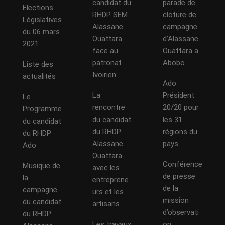
candidat du
parade de
Elections
RHDP SEM
cloture de
Législatives
Alassane
campagne
du 06 mars
Ouattara
d’Alassane
2021.
face au
Ouattara a
patronat
Abobo
Liste des
Ivoirien
actualités
Ado
La
Président
Le
rencontre
20/20 pour
Programme
du candidat
les 31
du candidat
du RHDP
régions du
du RHDP
Alassane
pays.
Ado
Ouattara
Conférence
Musique de
avec les
de presse
la
entreprene
de la
campagne
urs et les
mission
du candidat
artisans.
d’observati
du RHDP
Les travaux
on