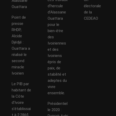
Alassane
d’hercule
électorale
Ouattara
d’Alassane
de la
Point de
Ouattara
CEDEAO
presse
pour le
RHDP,
bien-être
Alcide
des
Djédjé :
Ivoiriennes
Ouattara a
et des
réalisé le
Ivoiriens
second
épris de
miracle
paix, de
Ivoirien
stabilité et
adeptes du
Le PIB par
vivre
habitant de
ensemble.
la Côte
d’Ivoire
Présidentiel
s’établissai
le 2020 :
t à 2.286$