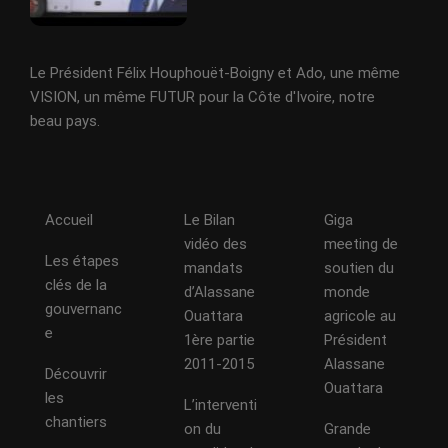
Le Président Félix Houphouët-Boigny et Ado, une même
VISION, un même FUTUR pour la Côte d'Ivoire, notre
beau pays.
Accueil
Le Bilan
Giga
vidéo des
meeting de
Les étapes
mandats
soutien du
clés de la
d’Alassane
monde
gouvernanc
Ouattara
agricole au
e
1ère partie
Président
2011-2015
Alassane
Découvrir
Ouattara
les
L’interventi
chantiers
on du
Grande