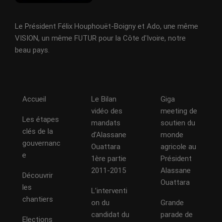
Le Président Félix Houphouët-Boigny et Ado, une même
VISION, un même FUTUR pour la Côte d'Ivoire, notre
beau pays.
Accueil
Le Bilan
Giga
vidéo des
meeting de
Les étapes
mandats
soutien du
clés de la
d’Alassane
monde
gouvernanc
Ouattara
agricole au
e
1ère partie
Président
2011-2015
Alassane
Découvrir
Ouattara
les
L’interventi
chantiers
on du
Grande
candidat du
parade de
Elections