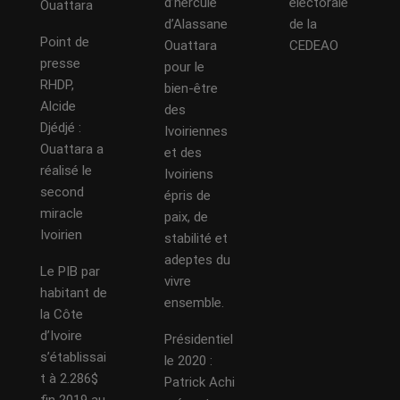
d’hercule
électorale
Ouattara
d’Alassane
de la
Point de
Ouattara
CEDEAO
presse
pour le
RHDP,
bien-être
Alcide
des
Djédjé :
Ivoiriennes
Ouattara a
et des
réalisé le
Ivoiriens
second
épris de
miracle
paix, de
Ivoirien
stabilité et
adeptes du
Le PIB par
vivre
habitant de
ensemble.
la Côte
d’Ivoire
Présidentiel
s’établissai
le 2020 :
t à 2.286$
Patrick Achi