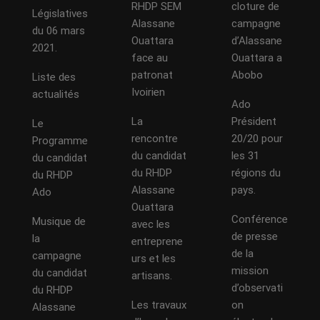
RHDP SEM
cloture de
Législatives
Alassane
campagne
du 06 mars
Ouattara
d’Alassane
2021.
face au
Ouattara a
patronat
Abobo
Liste des
Ivoirien
actualités
Ado
La
Président
Le
rencontre
20/20 pour
Programme
du candidat
les 31
du candidat
du RHDP
régions du
du RHDP
Alassane
pays.
Ado
Ouattara
Conférence
Musique de
avec les
de presse
la
entreprene
de la
campagne
urs et les
mission
du candidat
artisans.
d’observati
du RHDP
Les travaux
on
Alassane