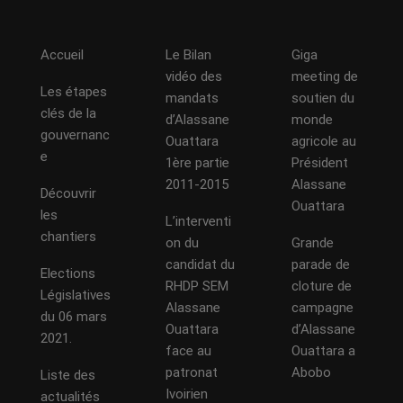
Accueil
Le Bilan
Giga
vidéo des
meeting de
Les étapes
mandats
soutien du
clés de la
d’Alassane
monde
gouvernanc
Ouattara
agricole au
e
1ère partie
Président
2011-2015
Alassane
Découvrir
Ouattara
les
L’interventi
chantiers
on du
Grande
candidat du
parade de
Elections
RHDP SEM
cloture de
Législatives
Alassane
campagne
du 06 mars
Ouattara
d’Alassane
2021.
face au
Ouattara a
patronat
Abobo
Liste des
Ivoirien
actualités