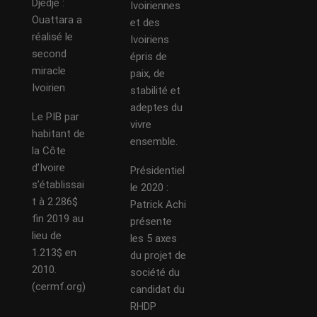
Djédjé :
Ivoiriennes
Ouattara a
et des
réalisé le
Ivoiriens
second
épris de
miracle
paix, de
Ivoirien
stabilité et
adeptes du
Le PIB par
vivre
habitant de
ensemble.
la Côte
d’Ivoire
Présidentiel
s’établissai
le 2020 :
t à 2.286$
Patrick Achi
fin 2019 au
présente
lieu de
les 5 axes
1.213$ en
du projet de
2010.
société du
(cermf.org)
candidat du
RHDP