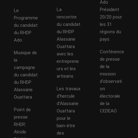
Ado
La
Président
Le
rencontre
20/20 pour
Programme
du candidat
les 31
du candidat
du RHDP
régions du
du RHDP
Alassane
pays.
Ado
Ouattara
Conférence
Musique de
avec les
de presse
la
entreprene
de la
campagne
urs et les
mission
du candidat
artisans.
d’observati
du RHDP
Les travaux
on
Alassane
d’hercule
électorale
Ouattara
d’Alassane
de la
Point de
Ouattara
CEDEAO
presse
pour le
RHDP,
bien-être
Alcide
des