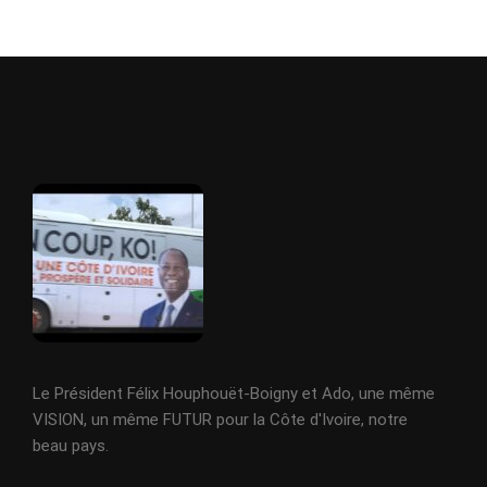
Le Président Félix Houphouët-Boigny et Ado, une même
VISION, un même FUTUR pour la Côte d'Ivoire, notre
beau pays.