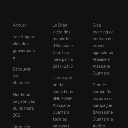
Accueil
Le Bilan
Giga
vidéo des
meeting de
Les étapes
mandats
soutien du
clés de la
d’Alassane
monde
gouvernanc
Ouattara
agricole au
e
1ère partie
Président
2011-2015
Alassane
Découvrir
Ouattara
les
L’interventi
chantiers
on du
Grande
candidat du
parade de
Elections
RHDP SEM
cloture de
Législatives
Alassane
campagne
du 06 mars
Ouattara
d’Alassane
2021.
face au
Ouattara a
patronat
Abobo
Liste des