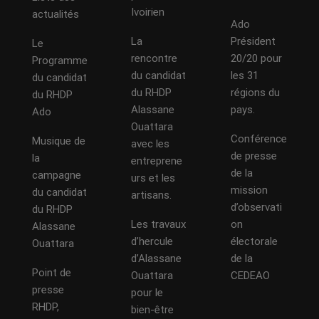
Ivoirien
actualités
Ado
La
Président
Le
rencontre
20/20 pour
Programme
du candidat
les 31
du candidat
du RHDP
régions du
du RHDP
Alassane
pays.
Ado
Ouattara
Conférence
Musique de
avec les
de presse
la
entreprene
de la
campagne
urs et les
mission
du candidat
artisans.
d’observati
du RHDP
Les travaux
on
Alassane
d’hercule
électorale
Ouattara
d’Alassane
de la
Point de
Ouattara
CEDEAO
presse
pour le
RHDP,
bien-être