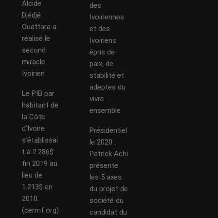
Alcide
des
Djédjé :
Ivoiriennes
Ouattara a
et des
réalisé le
Ivoiriens
second
épris de
miracle
paix, de
Ivoirien
stabilité et
adeptes du
Le PIB par
vivre
habitant de
ensemble.
la Côte
d’Ivoire
Présidentiel
s’établissai
le 2020 :
t à 2.286$
Patrick Achi
fin 2019 au
présente
lieu de
les 5 axes
1.213$ en
du projet de
2010.
société du
(cermf.org)
candidat du