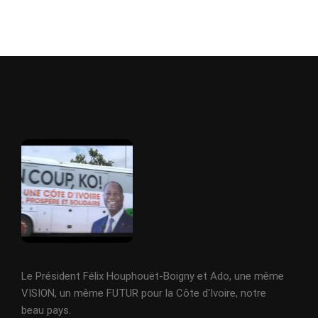
Le Président Félix Houphouët-Boigny et Ado, une même
VISION, un même FUTUR pour la Côte d'Ivoire, notre
beau pays.