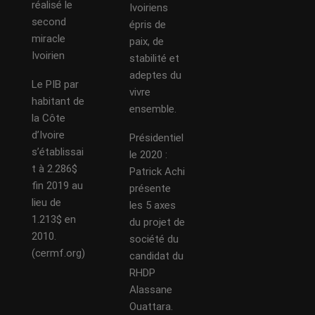
réalisé le
Ivoiriens
second
épris de
miracle
paix, de
Ivoirien
stabilité et
adeptes du
Le PIB par
vivre
habitant de
ensemble.
la Côte
d’Ivoire
Présidentiel
s’établissai
le 2020 :
t à 2.286$
Patrick Achi
fin 2019 au
présente
lieu de
les 5 axes
1.213$ en
du projet de
2010.
société du
(cermf.org)
candidat du
RHDP
Alassane
Ouattara.