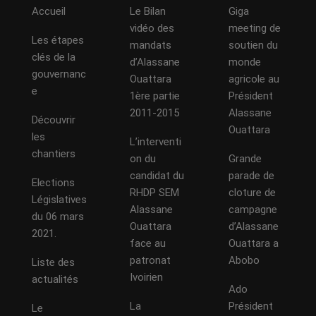
Accueil
Le Bilan
Giga
vidéo des
meeting de
Les étapes
mandats
soutien du
clés de la
d’Alassane
monde
gouvernanc
Ouattara
agricole au
e
1ère partie
Président
2011-2015
Alassane
Découvrir
Ouattara
les
L’interventi
chantiers
on du
Grande
candidat du
parade de
Elections
RHDP SEM
cloture de
Législatives
Alassane
campagne
du 06 mars
Ouattara
d’Alassane
2021.
face au
Ouattara a
patronat
Abobo
Liste des
Ivoirien
actualités
Ado
La
Président
Le