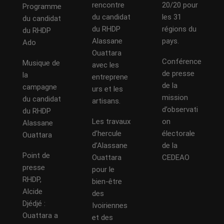
rencontre
20/20 pour
Programme
du candidat
les 31
du candidat
du RHDP
régions du
du RHDP
Alassane
pays.
Ado
Ouattara
Conférence
Musique de
avec les
de presse
la
entreprene
de la
campagne
urs et les
mission
du candidat
artisans.
d’observati
du RHDP
Les travaux
on
Alassane
d’hercule
électorale
Ouattara
d’Alassane
de la
Point de
Ouattara
CEDEAO
presse
pour le
RHDP,
bien-être
Alcide
des
Djédjé :
Ivoiriennes
Ouattara a
et des