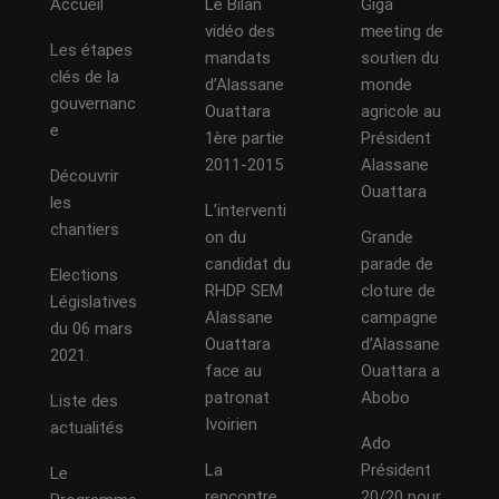
Accueil
Le Bilan
Giga
vidéo des
meeting de
Les étapes
mandats
soutien du
clés de la
d’Alassane
monde
gouvernanc
Ouattara
agricole au
e
1ère partie
Président
2011-2015
Alassane
Découvrir
Ouattara
les
L’interventi
chantiers
on du
Grande
candidat du
parade de
Elections
RHDP SEM
cloture de
Législatives
Alassane
campagne
du 06 mars
Ouattara
d’Alassane
2021.
face au
Ouattara a
patronat
Abobo
Liste des
Ivoirien
actualités
Ado
La
Président
Le
rencontre
20/20 pour