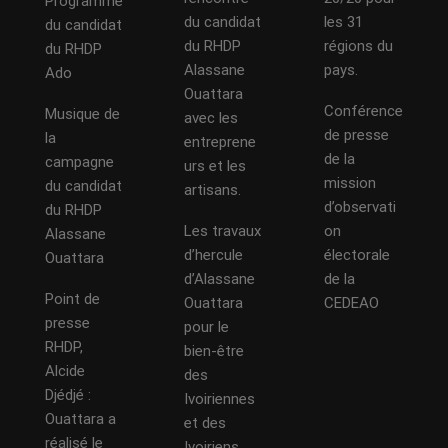
Programme
du candidat
les 31
du candidat
du RHDP
régions du
du RHDP
Alassane
pays.
Ado
Ouattara
Conférence
Musique de
avec les
de presse
la
entreprene
de la
campagne
urs et les
mission
du candidat
artisans.
d’observati
du RHDP
Les travaux
on
Alassane
d’hercule
électorale
Ouattara
d’Alassane
de la
Point de
Ouattara
CEDEAO
presse
pour le
RHDP,
bien-être
Alcide
des
Djédjé :
Ivoiriennes
Ouattara a
et des
réalisé le
Ivoiriens