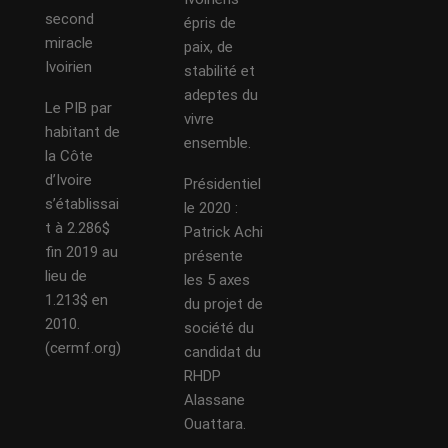
second
épris de
miracle
paix, de
Ivoirien
stabilité et
adeptes du
Le PIB par
vivre
habitant de
ensemble.
la Côte
d’Ivoire
Présidentiel
s’établissai
le 2020 :
t à 2.286$
Patrick Achi
fin 2019 au
présente
lieu de
les 5 axes
1.213$ en
du projet de
2010.
société du
(cermf.org)
candidat du
RHDP
Alassane
Ouattara.