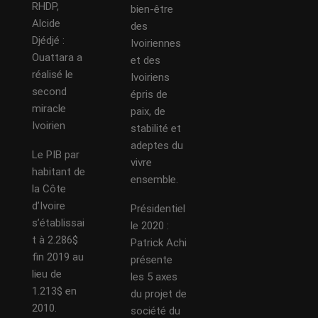
RHDP,
bien-être
Alcide
des
Djédjé :
Ivoiriennes
Ouattara a
et des
réalisé le
Ivoiriens
second
épris de
miracle
paix, de
Ivoirien
stabilité et
adeptes du
Le PIB par
vivre
habitant de
ensemble.
la Côte
d’Ivoire
Présidentiel
s’établissai
le 2020 :
t à 2.286$
Patrick Achi
fin 2019 au
présente
lieu de
les 5 axes
1.213$ en
du projet de
2010.
société du