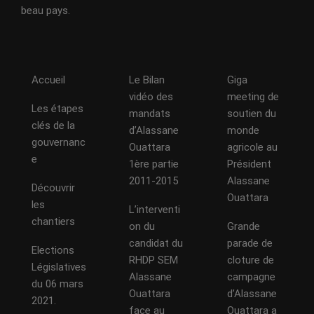
beau pays.
Accueil
Le Bilan
Giga
vidéo des
meeting de
Les étapes
mandats
soutien du
clés de la
d’Alassane
monde
gouvernanc
Ouattara
agricole au
e
1ère partie
Président
2011-2015
Alassane
Découvrir
Ouattara
les
L’interventi
chantiers
on du
Grande
candidat du
parade de
Elections
RHDP SEM
cloture de
Législatives
Alassane
campagne
du 06 mars
Ouattara
d’Alassane
2021.
face au
Ouattara a