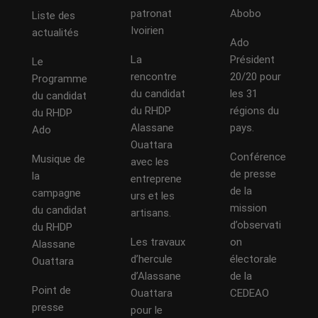
patronat
Abobo
Liste des
Ivoirien
actualités
Ado
La
Président
Le
rencontre
20/20 pour
Programme
du candidat
les 31
du candidat
du RHDP
régions du
du RHDP
Alassane
pays.
Ado
Ouattara
Conférence
Musique de
avec les
de presse
la
entreprene
de la
campagne
urs et les
mission
du candidat
artisans.
d’observati
du RHDP
Les travaux
on
Alassane
d’hercule
électorale
Ouattara
d’Alassane
de la
Point de
Ouattara
CEDEAO
presse
pour le