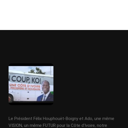
Le Président Félix Houphouët-Boigny et Ado, une même
VISION, un même FUTUR pour la Côte d'Ivoire, notre