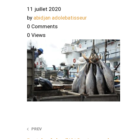
11 juillet 2020
by
abidjan adolebatisseur
0 Comments
0 Views
Post
PREV