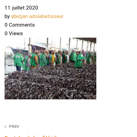
11 juillet 2020
by
abidjan adolebatisseur
0 Comments
0 Views
Post
PREV