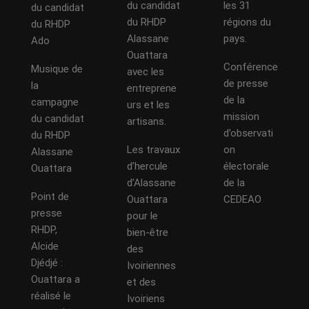
du candidat
les 31
du candidat
du RHDP
régions du
du RHDP
Alassane
pays.
Ado
Ouattara
Conférence
Musique de
avec les
de presse
la
entreprene
de la
campagne
urs et les
mission
du candidat
artisans.
d’observati
du RHDP
Les travaux
on
Alassane
d’hercule
électorale
Ouattara
d’Alassane
de la
Point de
Ouattara
CEDEAO
presse
pour le
RHDP,
bien-être
Alcide
des
Djédjé :
Ivoiriennes
Ouattara a
et des
réalisé le
Ivoiriens