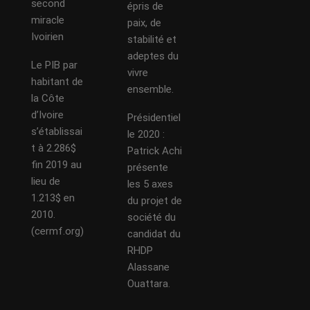
second
épris de
miracle
paix, de
Ivoirien
stabilité et
adeptes du
Le PIB par
vivre
habitant de
ensemble.
la Côte
d’Ivoire
Présidentiel
s’établissai
le 2020 :
t à 2.286$
Patrick Achi
fin 2019 au
présente
lieu de
les 5 axes
1.213$ en
du projet de
2010.
société du
(cermf.org)
candidat du
RHDP
Alassane
Ouattara.