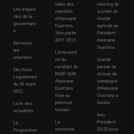
vidéo des
meeting de
Les étapes
mandats
soutien du
clés de la
d’Alassane
monde
gouvernanc
Ouattara
agricole au
e
1ère partie
Président
2011-2015
Alassane
Découvrir
Ouattara
les
L’interventi
chantiers
on du
Grande
candidat du
parade de
Elections
RHDP SEM
cloture de
Législatives
Alassane
campagne
du 06 mars
Ouattara
d’Alassane
2021.
face au
Ouattara a
patronat
Abobo
Liste des
Ivoirien
actualités
Ado
La
Président
Le
rencontre
20/20 pour
Programme