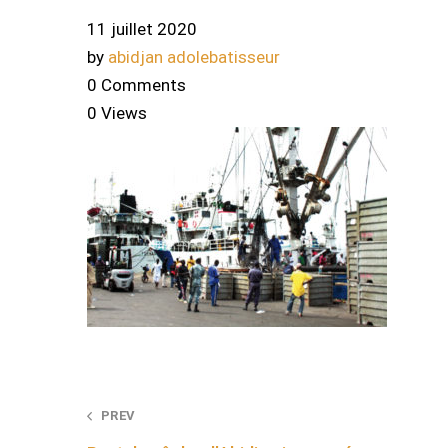
11 juillet 2020
by
abidjan adolebatisseur
0 Comments
0 Views
Post
PREV