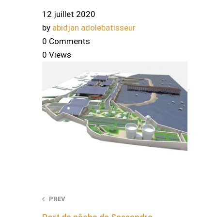
12 juillet 2020
by
abidjan adolebatisseur
0 Comments
0 Views
Post
PREV