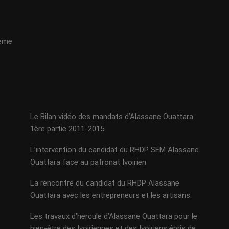
même
Le Bilan vidéo des mandats d’Alassane Ouattara
1ère partie 2011-2015
L’intervention du candidat du RHDP SEM Alassane
Ouattara face au patronat Ivoirien
La rencontre du candidat du RHDP Alassane
Ouattara avec les entrepreneurs et les artisans.
Les travaux d’hercule d’Alassane Ouattara pour le
bien-être des Ivoiriennes et des Ivoiriens épris de