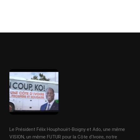
Le Président Félix Houphouët-Boigny et Ado, une même
VISION, un même FUTUR pour la Côte d'Ivoire, notre