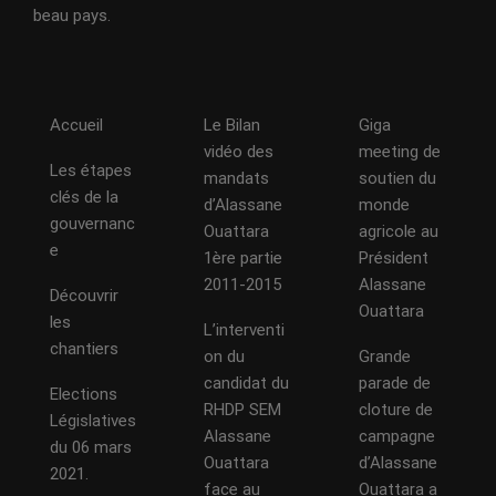
beau pays.
Accueil
Le Bilan
Giga
vidéo des
meeting de
Les étapes
mandats
soutien du
clés de la
d’Alassane
monde
gouvernanc
Ouattara
agricole au
e
1ère partie
Président
2011-2015
Alassane
Découvrir
Ouattara
les
L’interventi
chantiers
on du
Grande
candidat du
parade de
Elections
RHDP SEM
cloture de
Législatives
Alassane
campagne
du 06 mars
Ouattara
d’Alassane
2021.
face au
Ouattara a