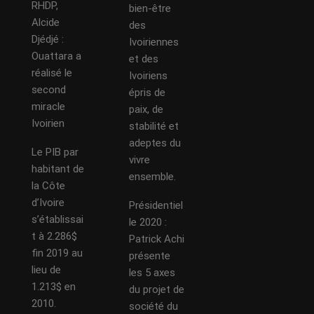
RHDP,
bien-être
Alcide
des
Djédjé :
Ivoiriennes
Ouattara a
et des
réalisé le
Ivoiriens
second
épris de
miracle
paix, de
Ivoirien
stabilité et
adeptes du
Le PIB par
vivre
habitant de
ensemble.
la Côte
d’Ivoire
Présidentiel
s’établissai
le 2020 :
t à 2.286$
Patrick Achi
fin 2019 au
présente
lieu de
les 5 axes
1.213$ en
du projet de
2010.
société du