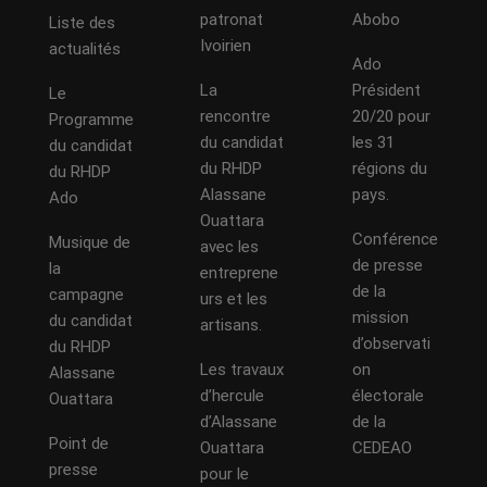
patronat
Abobo
Liste des
Ivoirien
actualités
Ado
La
Président
Le
rencontre
20/20 pour
Programme
du candidat
les 31
du candidat
du RHDP
régions du
du RHDP
Alassane
pays.
Ado
Ouattara
Conférence
Musique de
avec les
de presse
la
entreprene
de la
campagne
urs et les
mission
du candidat
artisans.
d’observati
du RHDP
Les travaux
on
Alassane
d’hercule
électorale
Ouattara
d’Alassane
de la
Point de
Ouattara
CEDEAO
presse
pour le