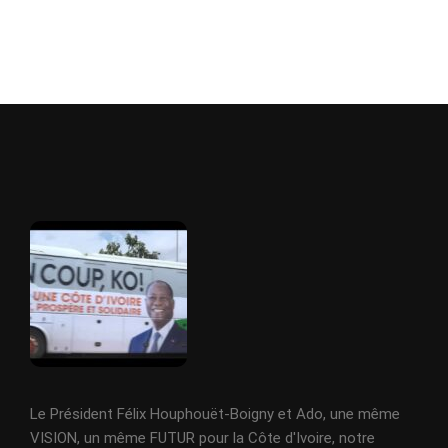
Le Président Félix Houphouët-Boigny et Ado, une même
VISION, un même FUTUR pour la Côte d'Ivoire, notre