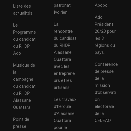
patronat
Abobo
Liste des
Ivoirien
actualités
Ado
La
Président
Le
rencontre
20/20 pour
Programme
du candidat
les 31
du candidat
du RHDP
régions du
du RHDP
Alassane
pays.
Ado
Ouattara
Conférence
Musique de
avec les
de presse
la
entreprene
de la
campagne
urs et les
mission
du candidat
artisans.
d’observati
du RHDP
Les travaux
on
Alassane
d’hercule
électorale
Ouattara
d’Alassane
de la
Point de
Ouattara
CEDEAO
presse
pour le