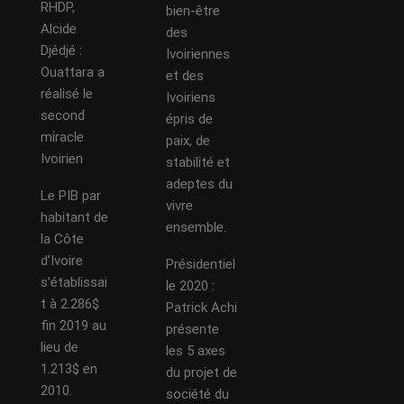
RHDP,
bien-être
Alcide
des
Djédjé :
Ivoiriennes
Ouattara a
et des
réalisé le
Ivoiriens
second
épris de
miracle
paix, de
Ivoirien
stabilité et
adeptes du
Le PIB par
vivre
habitant de
ensemble.
la Côte
d’Ivoire
Présidentiel
s’établissai
le 2020 :
t à 2.286$
Patrick Achi
fin 2019 au
présente
lieu de
les 5 axes
1.213$ en
du projet de
2010.
société du