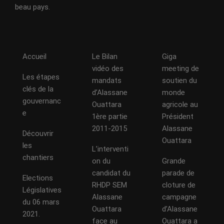
beau pays.
Accueil
Le Bilan
Giga
vidéo des
meeting de
Les étapes
mandats
soutien du
clés de la
d’Alassane
monde
gouvernanc
Ouattara
agricole au
e
1ère partie
Président
2011-2015
Alassane
Découvrir
Ouattara
les
L’interventi
chantiers
on du
Grande
candidat du
parade de
Elections
RHDP SEM
cloture de
Législatives
Alassane
campagne
du 06 mars
Ouattara
d’Alassane
2021.
face au
Ouattara a