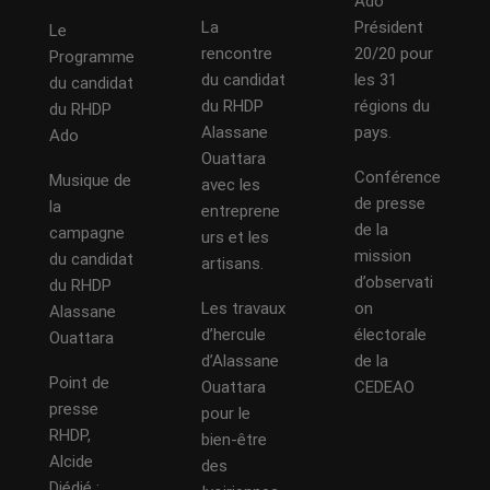
Ado
La
Président
Le
rencontre
20/20 pour
Programme
du candidat
les 31
du candidat
du RHDP
régions du
du RHDP
Alassane
pays.
Ado
Ouattara
Conférence
Musique de
avec les
de presse
la
entreprene
de la
campagne
urs et les
mission
du candidat
artisans.
d’observati
du RHDP
Les travaux
on
Alassane
d’hercule
électorale
Ouattara
d’Alassane
de la
Point de
Ouattara
CEDEAO
presse
pour le
RHDP,
bien-être
Alcide
des
Djédjé :