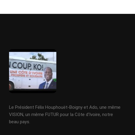
Le Président Félix Houphouët-Boigny et Ado, une même
VISION, un même FUTUR pour la Côte d'Ivoire, notre
beau pays.