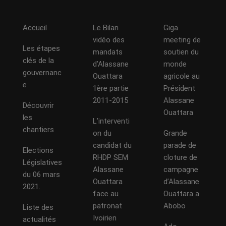
Accueil
Le Bilan
Giga
vidéo des
meeting de
Les étapes
mandats
soutien du
clés de la
d’Alassane
monde
gouvernanc
Ouattara
agricole au
e
1ère partie
Président
2011-2015
Alassane
Découvrir
Ouattara
les
L’interventi
chantiers
on du
Grande
candidat du
parade de
Elections
RHDP SEM
cloture de
Législatives
Alassane
campagne
du 06 mars
Ouattara
d’Alassane
2021.
face au
Ouattara a
patronat
Abobo
Liste des
Ivoirien
actualités