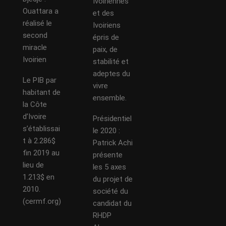
Ivoiriennes
Ouattara a
et des
réalisé le
Ivoiriens
second
épris de
miracle
paix, de
Ivoirien
stabilité et
adeptes du
Le PIB par
vivre
habitant de
ensemble.
la Côte
d’Ivoire
Présidentiel
s’établissai
le 2020 :
t à 2.286$
Patrick Achi
fin 2019 au
présente
lieu de
les 5 axes
1.213$ en
du projet de
2010.
société du
(cermf.org)
candidat du
RHDP