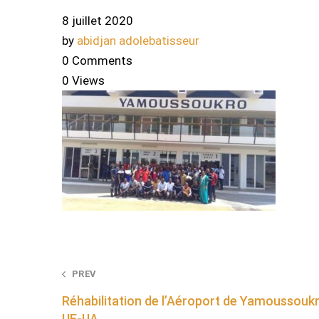
8 juillet 2020
by
abidjan adolebatisseur
0 Comments
0 Views
Post
PREV
Réhabilitation de l’Aéroport de Yamoussou
navigation
UE-UA.