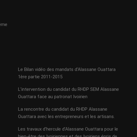
même
Le Bilan vidéo des mandats d’Alassane Ouattara
1ère partie 2011-2015
L’intervention du candidat du RHDP SEM Alassane
Ouattara face au patronat Ivoirien
La rencontre du candidat du RHDP Alassane
Ouattara avec les entrepreneurs et les artisans.
Les travaux d’hercule d’Alassane Ouattara pour le
bien-être des Ivoiriennes et des Ivoiriens épris de