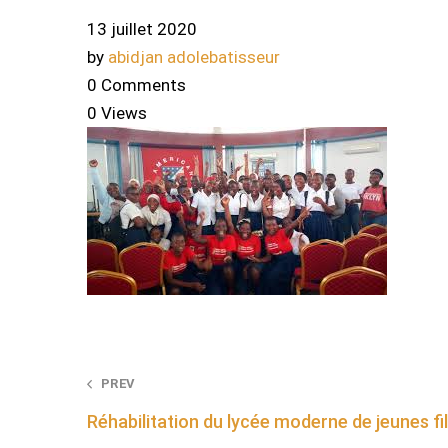
13 juillet 2020
by
abidjan adolebatisseur
0 Comments
0 Views
Post
PREV
Réhabilitation du lycée moderne de jeunes fi
navigation