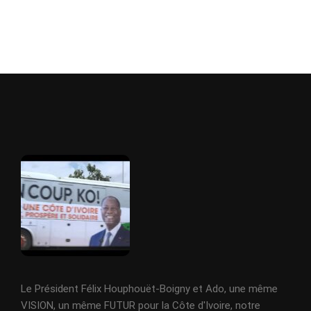
Le Président Félix Houphouët-Boigny et Ado, une même
VISION, un même FUTUR pour la Côte d'Ivoire, notre