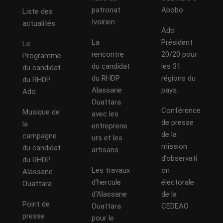
patronat
Abobo
Liste des
Ivoirien
actualités
Ado
La
Président
Le
rencontre
20/20 pour
Programme
du candidat
les 31
du candidat
du RHDP
régions du
du RHDP
Alassane
pays.
Ado
Ouattara
Conférence
Musique de
avec les
de presse
la
entreprene
de la
campagne
urs et les
mission
du candidat
artisans.
d’observati
du RHDP
Les travaux
on
Alassane
d’hercule
électorale
Ouattara
d’Alassane
de la
Point de
Ouattara
CEDEAO
presse
pour le