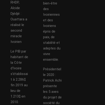
RHDP,
bien-être
Alcide
des
Djédjé :
Ivoiriennes
Ouattara a
et des
réalisé le
Ivoiriens
second
épris de
miracle
paix, de
Ivoirien
stabilité et
adeptes du
Le PIB par
vivre
habitant de
ensemble.
la Côte
d’Ivoire
Présidentiel
s’établissai
le 2020 :
t à 2.286$
Patrick Achi
fin 2019 au
présente
lieu de
les 5 axes
1.213$ en
du projet de
2010.
société du