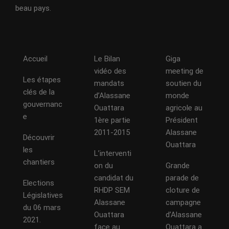
beau pays.
Accueil
Le Bilan
Giga
vidéo des
meeting de
Les étapes
mandats
soutien du
clés de la
d’Alassane
monde
gouvernanc
Ouattara
agricole au
e
1ère partie
Président
2011-2015
Alassane
Découvrir
Ouattara
les
L’interventi
chantiers
on du
Grande
candidat du
parade de
Elections
RHDP SEM
cloture de
Législatives
Alassane
campagne
du 06 mars
Ouattara
d’Alassane
2021.
face au
Ouattara a