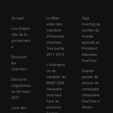
Accueil
Le Bilan
Giga
vidéo des
meeting de
Les étapes
mandats
soutien du
clés de la
d’Alassane
monde
gouvernanc
Ouattara
agricole au
e
1ère partie
Président
2011-2015
Alassane
Découvrir
Ouattara
les
L’interventi
chantiers
on du
Grande
candidat du
parade de
Elections
RHDP SEM
cloture de
Législatives
Alassane
campagne
du 06 mars
Ouattara
d’Alassane
2021.
face au
Ouattara a
patronat
Abobo
Liste des