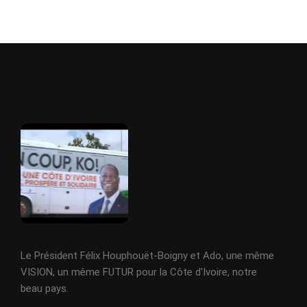
Le Président Félix Houphouët-Boigny et Ado, une même
VISION, un même FUTUR pour la Côte d'Ivoire, notre
beau pays.