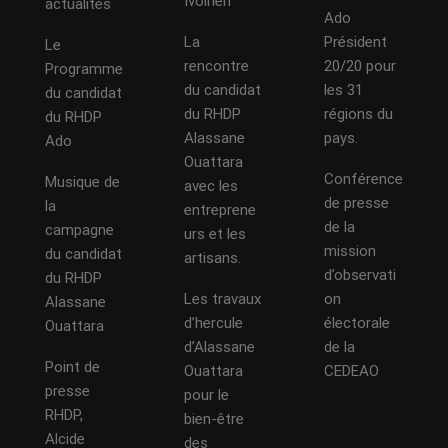
Ivoirien
actualités
Ado
La
Président
Le
rencontre
20/20 pour
Programme
du candidat
les 31
du candidat
du RHDP
régions du
du RHDP
Alassane
pays.
Ado
Ouattara
Conférence
Musique de
avec les
de presse
la
entreprene
de la
campagne
urs et les
mission
du candidat
artisans.
d’observati
du RHDP
Les travaux
on
Alassane
d’hercule
électorale
Ouattara
d’Alassane
de la
Point de
Ouattara
CEDEAO
presse
pour le
RHDP,
bien-être
Alcide
des