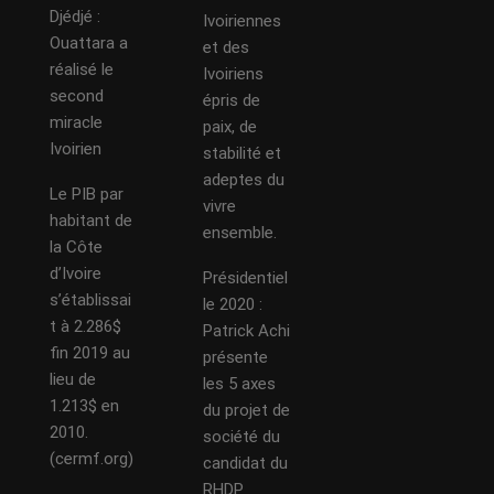
Djédjé :
Ivoiriennes
Ouattara a
et des
réalisé le
Ivoiriens
second
épris de
miracle
paix, de
Ivoirien
stabilité et
adeptes du
Le PIB par
vivre
habitant de
ensemble.
la Côte
d’Ivoire
Présidentiel
s’établissai
le 2020 :
t à 2.286$
Patrick Achi
fin 2019 au
présente
lieu de
les 5 axes
1.213$ en
du projet de
2010.
société du
(cermf.org)
candidat du
RHDP