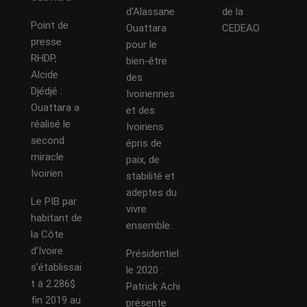
d’Alassane
de la
Point de
Ouattara
CEDEAO
presse
pour le
RHDP,
bien-être
Alcide
des
Djédjé :
Ivoiriennes
Ouattara a
et des
réalisé le
Ivoiriens
second
épris de
miracle
paix, de
Ivoirien
stabilité et
adeptes du
Le PIB par
vivre
habitant de
ensemble.
la Côte
d’Ivoire
Présidentiel
s’établissai
le 2020 :
t à 2.286$
Patrick Achi
fin 2019 au
présente