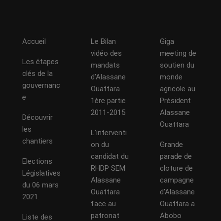
Accueil
Le Bilan
Giga
vidéo des
meeting de
Les étapes
mandats
soutien du
clés de la
d’Alassane
monde
gouvernanc
Ouattara
agricole au
e
1ère partie
Président
2011-2015
Alassane
Découvrir
Ouattara
les
L’interventi
chantiers
on du
Grande
candidat du
parade de
Elections
RHDP SEM
cloture de
Législatives
Alassane
campagne
du 06 mars
Ouattara
d’Alassane
2021.
face au
Ouattara a
patronat
Abobo
Liste des