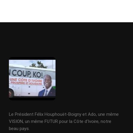
Le Président Félix Houphouët-Boigny et Ado, une même
VISION, un même FUTUR pour la Côte d'Ivoire, notre
beau pays.