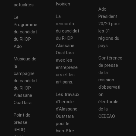
Ivoirien
actualités
Ado
La
Président
Le
rencontre
20/20 pour
Programme
du candidat
les 31
du candidat
du RHDP
régions du
du RHDP
Alassane
pays.
Ado
Ouattara
Conférence
Musique de
avec les
de presse
la
entreprene
de la
campagne
urs et les
mission
du candidat
artisans.
d’observati
du RHDP
Les travaux
on
Alassane
d’hercule
électorale
Ouattara
d’Alassane
de la
Point de
Ouattara
CEDEAO
presse
pour le
RHDP,
bien-être