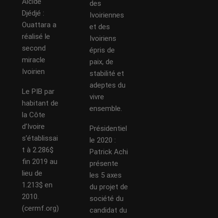
Alcide
des
Djédjé :
Ivoiriennes
Ouattara a
et des
réalisé le
Ivoiriens
second
épris de
miracle
paix, de
Ivoirien
stabilité et
adeptes du
Le PIB par
vivre
habitant de
ensemble.
la Côte
d’Ivoire
Présidentiel
s’établissai
le 2020 :
t à 2.286$
Patrick Achi
fin 2019 au
présente
lieu de
les 5 axes
1.213$ en
du projet de
2010.
société du
(cermf.org)
candidat du