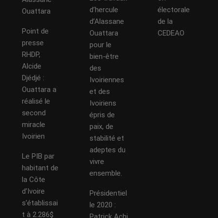
d’hercule
électorale
Ouattara
d’Alassane
de la
Point de
Ouattara
CEDEAO
presse
pour le
RHDP,
bien-être
Alcide
des
Djédjé :
Ivoiriennes
Ouattara a
et des
réalisé le
Ivoiriens
second
épris de
miracle
paix, de
Ivoirien
stabilité et
adeptes du
Le PIB par
vivre
habitant de
ensemble.
la Côte
d’Ivoire
Présidentiel
s’établissai
le 2020 :
t à 2.286$
Patrick Achi