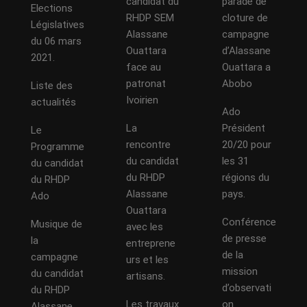
candidat du
parade de
Elections
RHDP SEM
cloture de
Législatives
Alassane
campagne
du 06 mars
Ouattara
d’Alassane
2021.
face au
Ouattara a
patronat
Abobo
Liste des
Ivoirien
actualités
Ado
La
Président
Le
rencontre
20/20 pour
Programme
du candidat
les 31
du candidat
du RHDP
régions du
du RHDP
Alassane
pays.
Ado
Ouattara
Conférence
Musique de
avec les
de presse
la
entreprene
de la
campagne
urs et les
mission
du candidat
artisans.
d’observati
du RHDP
Les travaux
on
Alassane