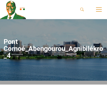
Pont
Comoé_Abengourou_Agnibilékro
_4