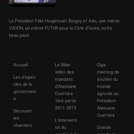
Le Président Félix Houphouët-Boigny et Ado, une même
VISION, un même FUTUR pour la Côte d'Ivoire, notre
beau pays.
Accueil
Le Bilan
Giga
vidéo des
meeting de
Les étapes
mandats
soutien du
clés de la
d’Alassane
monde
gouvernanc
Ouattara
agricole au
e
1ère partie
Président
2011-2015
Alassane
Découvrir
Ouattara
les
L’interventi
chantiers
on du
Grande