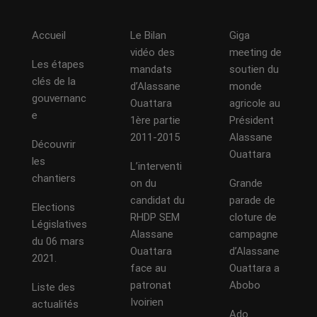
Accueil
Le Bilan
Giga
vidéo des
meeting de
Les étapes
mandats
soutien du
clés de la
d’Alassane
monde
gouvernanc
Ouattara
agricole au
e
1ère partie
Président
2011-2015
Alassane
Découvrir
Ouattara
les
L’interventi
chantiers
on du
Grande
candidat du
parade de
Elections
RHDP SEM
cloture de
Législatives
Alassane
campagne
du 06 mars
Ouattara
d’Alassane
2021.
face au
Ouattara a
patronat
Abobo
Liste des
Ivoirien
actualités
Ado