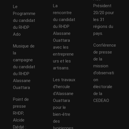
La
Président
Le
rencontre
20/20 pour
Programme
du candidat
les 31
du candidat
du RHDP
régions du
du RHDP
Alassane
pays.
Ado
Ouattara
Conférence
Musique de
avec les
de presse
la
entreprene
de la
campagne
urs et les
mission
du candidat
artisans.
d’observati
du RHDP
Les travaux
on
Alassane
d’hercule
électorale
Ouattara
d’Alassane
de la
Point de
Ouattara
CEDEAO
presse
pour le
RHDP,
bien-être
Alcide
des
Djédjé :
Ivoiriennes