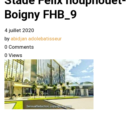
Stade Félix houphouët-
Boigny FHB_9
4 juillet 2020
by
abidjan adolebatisseur
0 Comments
0 Views