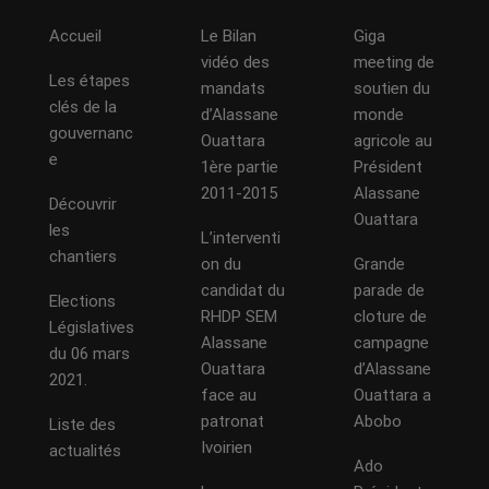
Accueil
Le Bilan
Giga
vidéo des
meeting de
Les étapes
mandats
soutien du
clés de la
d’Alassane
monde
gouvernanc
Ouattara
agricole au
e
1ère partie
Président
2011-2015
Alassane
Découvrir
Ouattara
les
L’interventi
chantiers
on du
Grande
candidat du
parade de
Elections
RHDP SEM
cloture de
Législatives
Alassane
campagne
du 06 mars
Ouattara
d’Alassane
2021.
face au
Ouattara a
patronat
Abobo
Liste des
Ivoirien
actualités
Ado