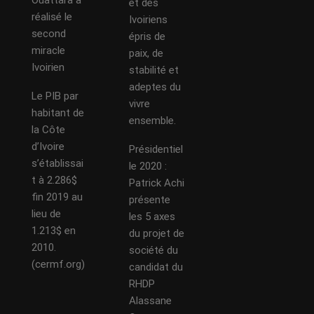
Ouattara a
et des
réalisé le
Ivoiriens
second
épris de
miracle
paix, de
Ivoirien
stabilité et
adeptes du
Le PIB par
vivre
habitant de
ensemble.
la Côte
d’Ivoire
Présidentiel
s’établissai
le 2020 :
t à 2.286$
Patrick Achi
fin 2019 au
présente
lieu de
les 5 axes
1.213$ en
du projet de
2010.
société du
(cermf.org)
candidat du
RHDP
Alassane