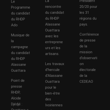
La
Président
Le
rencontre
20/20 pour
Programme
du candidat
les 31
du candidat
du RHDP
régions du
du RHDP
Alassane
pays.
Ado
Ouattara
Conférence
Musique de
avec les
de presse
la
entreprene
de la
campagne
urs et les
mission
du candidat
artisans.
d’observati
du RHDP
Les travaux
on
Alassane
d’hercule
électorale
Ouattara
d’Alassane
de la
Point de
Ouattara
CEDEAO
presse
pour le
RHDP,
bien-être
Alcide
des
Djédjé :
Ivoiriennes