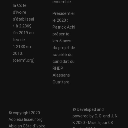
ensemble.
la Côte
d’Ivoire
Présidentiel
s’établissai
le 2020 :
t à 2.286$
Patrick Achi
fin 2019 au
présente
lieu de
les 5 axes
1.213$ en
du projet de
2010.
société du
(cermf.org)
candidat du
RHDP
Alassane
Ouattara.
© Developed and
© copyright 2020
powered by C. G. and J. N.
Adolebatisseur.org
K 2020 - Mise à jour 08
Abidjan Côte d'Ivoire