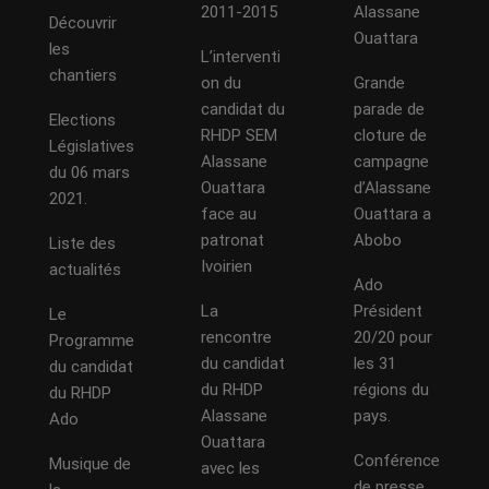
2011-2015
Alassane
Découvrir
Ouattara
les
L’interventi
chantiers
on du
Grande
candidat du
parade de
Elections
RHDP SEM
cloture de
Législatives
Alassane
campagne
du 06 mars
Ouattara
d’Alassane
2021.
face au
Ouattara a
patronat
Abobo
Liste des
Ivoirien
actualités
Ado
La
Président
Le
rencontre
20/20 pour
Programme
du candidat
les 31
du candidat
du RHDP
régions du
du RHDP
Alassane
pays.
Ado
Ouattara
Conférence
Musique de
avec les
de presse