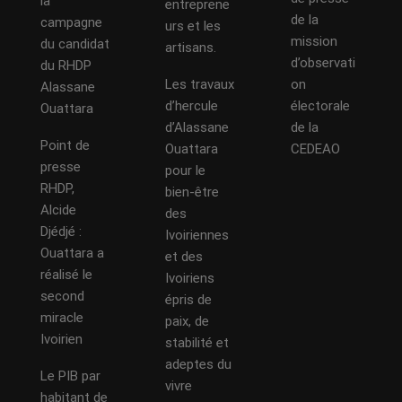
la
entreprene
de la
campagne
urs et les
mission
du candidat
artisans.
d’observati
du RHDP
Les travaux
on
Alassane
d’hercule
électorale
Ouattara
d’Alassane
de la
Point de
Ouattara
CEDEAO
presse
pour le
RHDP,
bien-être
Alcide
des
Djédjé :
Ivoiriennes
Ouattara a
et des
réalisé le
Ivoiriens
second
épris de
miracle
paix, de
Ivoirien
stabilité et
adeptes du
Le PIB par
vivre
habitant de