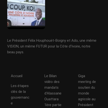
Le Président Félix Houphouët-Boigny et Ado, une même
VISION, un même FUTUR pour la Côte d'Ivoire, notre
beau pays.
Accueil
Le Bilan
Giga
vidéo des
meeting de
Les étapes
mandats
soutien du
clés de la
d’Alassane
monde
gouvernanc
Ouattara
agricole au
e
1ère partie
Président