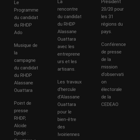
La
Président
Le
rencontre
20/20 pour
Programme
du candidat
les 31
du candidat
du RHDP
régions du
du RHDP
Alassane
pays.
Ado
Ouattara
Conférence
Musique de
avec les
de presse
la
entreprene
de la
campagne
urs et les
mission
du candidat
artisans.
d’observati
du RHDP
Les travaux
on
Alassane
d’hercule
électorale
Ouattara
d’Alassane
de la
Point de
Ouattara
CEDEAO
presse
pour le
RHDP,
bien-être
Alcide
des
Djédjé :
Ivoiriennes