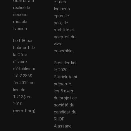
Ouattara a
et des
réalisé le
Ivoiriens
second
épris de
miracle
paix, de
Ivoirien
stabilité et
adeptes du
Le PIB par
vivre
habitant de
ensemble.
la Côte
d’Ivoire
Présidentiel
s’établissai
le 2020 :
t à 2.286$
Patrick Achi
fin 2019 au
présente
lieu de
les 5 axes
1.213$ en
du projet de
2010.
société du
(cermf.org)
candidat du
RHDP
Alassane