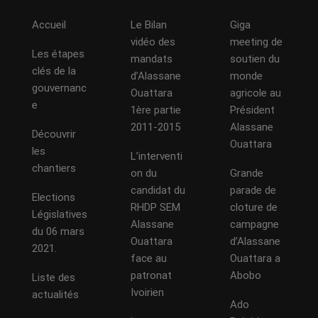
Accueil
Le Bilan
Giga
vidéo des
meeting de
Les étapes
mandats
soutien du
clés de la
d’Alassane
monde
gouvernanc
Ouattara
agricole au
e
1ère partie
Président
2011-2015
Alassane
Découvrir
Ouattara
les
L’interventi
chantiers
on du
Grande
candidat du
parade de
Elections
RHDP SEM
cloture de
Législatives
Alassane
campagne
du 06 mars
Ouattara
d’Alassane
2021.
face au
Ouattara a
patronat
Abobo
Liste des
Ivoirien
actualités
Ado