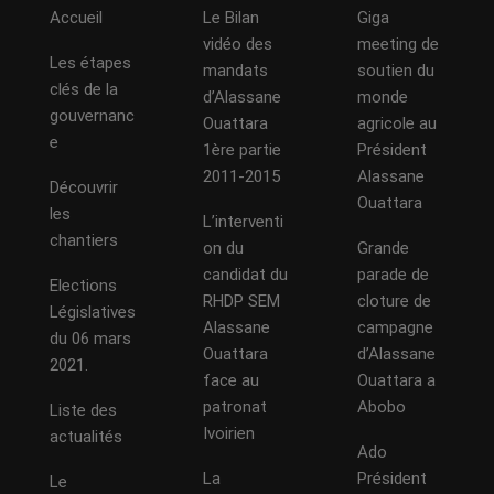
Accueil
Le Bilan
Giga
vidéo des
meeting de
Les étapes
mandats
soutien du
clés de la
d’Alassane
monde
gouvernanc
Ouattara
agricole au
e
1ère partie
Président
2011-2015
Alassane
Découvrir
Ouattara
les
L’interventi
chantiers
on du
Grande
candidat du
parade de
Elections
RHDP SEM
cloture de
Législatives
Alassane
campagne
du 06 mars
Ouattara
d’Alassane
2021.
face au
Ouattara a
patronat
Abobo
Liste des
Ivoirien
actualités
Ado
La
Président
Le