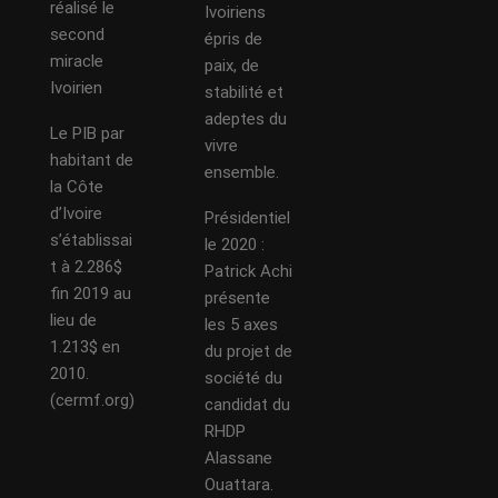
réalisé le
Ivoiriens
second
épris de
miracle
paix, de
Ivoirien
stabilité et
adeptes du
Le PIB par
vivre
habitant de
ensemble.
la Côte
d’Ivoire
Présidentiel
s’établissai
le 2020 :
t à 2.286$
Patrick Achi
fin 2019 au
présente
lieu de
les 5 axes
1.213$ en
du projet de
2010.
société du
(cermf.org)
candidat du
RHDP
Alassane
Ouattara.