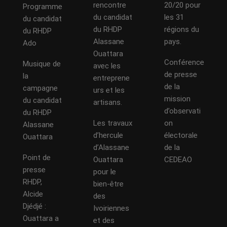
rencontre
20/20 pour
Programme
du candidat
les 31
du candidat
du RHDP
régions du
du RHDP
Alassane
pays.
Ado
Ouattara
Conférence
Musique de
avec les
de presse
la
entreprene
de la
campagne
urs et les
mission
du candidat
artisans.
d’observati
du RHDP
Les travaux
on
Alassane
d’hercule
électorale
Ouattara
d’Alassane
de la
Point de
Ouattara
CEDEAO
presse
pour le
RHDP,
bien-être
Alcide
des
Djédjé :
Ivoiriennes
Ouattara a
et des