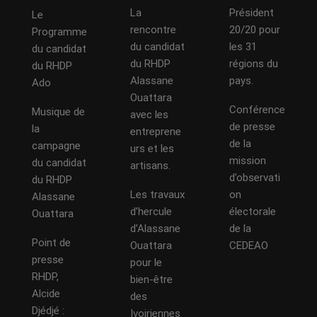
La
Président
Le
rencontre
20/20 pour
Programme
du candidat
les 31
du candidat
du RHDP
régions du
du RHDP
Alassane
pays.
Ado
Ouattara
Conférence
Musique de
avec les
de presse
la
entreprene
de la
campagne
urs et les
mission
du candidat
artisans.
d’observati
du RHDP
Les travaux
on
Alassane
d’hercule
électorale
Ouattara
d’Alassane
de la
Point de
Ouattara
CEDEAO
presse
pour le
RHDP,
bien-être
Alcide
des
Djédjé :
Ivoiriennes