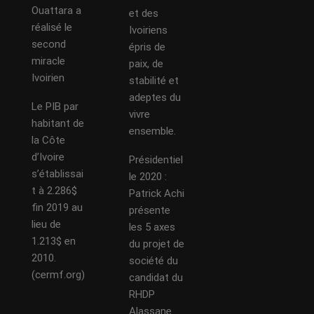
Ouattara a
et des
réalisé le
Ivoiriens
second
épris de
miracle
paix, de
Ivoirien
stabilité et
adeptes du
Le PIB par
vivre
habitant de
ensemble.
la Côte
d’Ivoire
Présidentiel
s’établissai
le 2020 :
t à 2.286$
Patrick Achi
fin 2019 au
présente
lieu de
les 5 axes
1.213$ en
du projet de
2010.
société du
(cermf.org)
candidat du
RHDP
Alassane