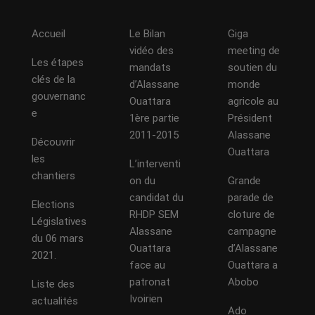
Accueil
Le Bilan
Giga
vidéo des
meeting de
Les étapes
mandats
soutien du
clés de la
d’Alassane
monde
gouvernanc
Ouattara
agricole au
e
1ère partie
Président
2011-2015
Alassane
Découvrir
Ouattara
les
L’interventi
chantiers
on du
Grande
candidat du
parade de
Elections
RHDP SEM
cloture de
Législatives
Alassane
campagne
du 06 mars
Ouattara
d’Alassane
2021.
face au
Ouattara a
patronat
Abobo
Liste des
Ivoirien
actualités
Ado