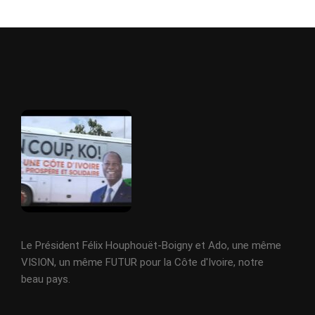
Le Président Félix Houphouët-Boigny et Ado, une même
VISION, un même FUTUR pour la Côte d'Ivoire, notre
beau pays.