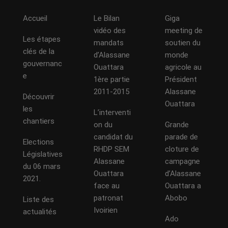
Accueil
Le Bilan
Giga
vidéo des
meeting de
Les étapes
mandats
soutien du
clés de la
d’Alassane
monde
gouvernanc
Ouattara
agricole au
e
1ère partie
Président
2011-2015
Alassane
Découvrir
Ouattara
les
L’interventi
chantiers
on du
Grande
candidat du
parade de
Elections
RHDP SEM
cloture de
Législatives
Alassane
campagne
du 06 mars
Ouattara
d’Alassane
2021.
face au
Ouattara a
patronat
Abobo
Liste des
Ivoirien
actualités
Ado