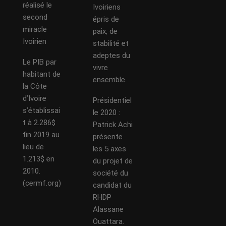
réalisé le
Ivoiriens
second
épris de
miracle
paix, de
Ivoirien
stabilité et
adeptes du
Le PIB par
vivre
habitant de
ensemble.
la Côte
d’Ivoire
Présidentiel
s’établissai
le 2020 :
t à 2.286$
Patrick Achi
fin 2019 au
présente
lieu de
les 5 axes
1.213$ en
du projet de
2010.
société du
(cermf.org)
candidat du
RHDP
Alassane
Ouattara.