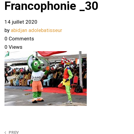
Francophonie _30
14 juillet 2020
by
abidjan adolebatisseur
0 Comments
0 Views
Post
PREV