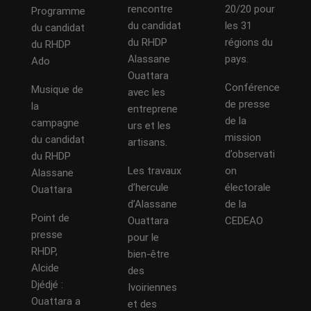
rencontre
20/20 pour
Programme
du candidat
les 31
du candidat
du RHDP
régions du
du RHDP
Alassane
pays.
Ado
Ouattara
Conférence
Musique de
avec les
de presse
la
entreprene
de la
campagne
urs et les
mission
du candidat
artisans.
d’observati
du RHDP
Les travaux
on
Alassane
d’hercule
électorale
Ouattara
d’Alassane
de la
Point de
Ouattara
CEDEAO
presse
pour le
RHDP,
bien-être
Alcide
des
Djédjé :
Ivoiriennes
Ouattara a
et des