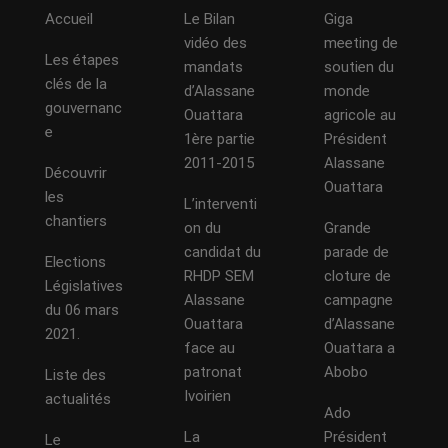
Accueil
Le Bilan
Giga
vidéo des
meeting de
Les étapes
mandats
soutien du
clés de la
d’Alassane
monde
gouvernanc
Ouattara
agricole au
e
1ère partie
Président
2011-2015
Alassane
Découvrir
Ouattara
les
L’interventi
chantiers
on du
Grande
candidat du
parade de
Elections
RHDP SEM
cloture de
Législatives
Alassane
campagne
du 06 mars
Ouattara
d’Alassane
2021.
face au
Ouattara a
patronat
Abobo
Liste des
Ivoirien
actualités
Ado
La
Président
Le