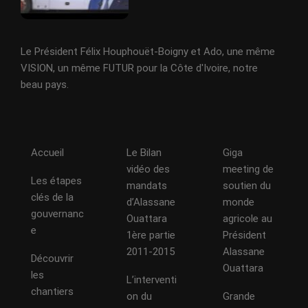
Le Président Félix Houphouët-Boigny et Ado, une même
VISION, un même FUTUR pour la Côte d'Ivoire, notre
beau pays.
Accueil
Le Bilan
Giga
vidéo des
meeting de
Les étapes
mandats
soutien du
clés de la
d’Alassane
monde
gouvernanc
Ouattara
agricole au
e
1ère partie
Président
2011-2015
Alassane
Découvrir
Ouattara
les
L’interventi
chantiers
on du
Grande