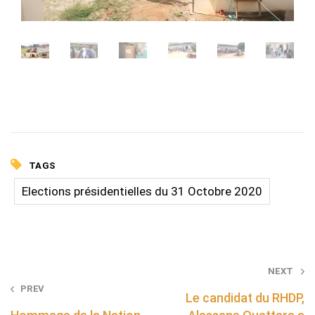
TAGS
Elections présidentielles du 31 Octobre 2020
Post
NEXT
PREV
navigation
Le candidat du RHDP,