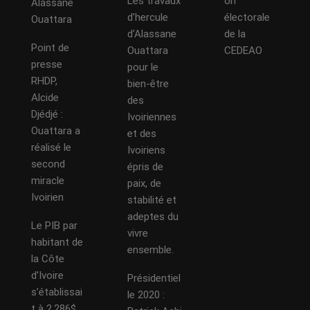
Les travaux
on
Alassane
d’hercule
électorale
Ouattara
d’Alassane
de la
Point de
Ouattara
CEDEAO
presse
pour le
RHDP,
bien-être
Alcide
des
Djédjé :
Ivoiriennes
Ouattara a
et des
réalisé le
Ivoiriens
second
épris de
miracle
paix, de
Ivoirien
stabilité et
adeptes du
Le PIB par
vivre
habitant de
ensemble.
la Côte
d’Ivoire
Présidentiel
s’établissai
le 2020 :
t à 2.286$