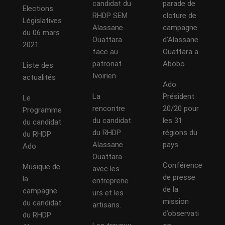
candidat du
parade de
Elections
RHDP SEM
cloture de
Législatives
Alassane
campagne
du 06 mars
Ouattara
d’Alassane
2021.
face au
Ouattara a
patronat
Abobo
Liste des
Ivoirien
actualités
Ado
La
Président
Le
rencontre
20/20 pour
Programme
du candidat
les 31
du candidat
du RHDP
régions du
du RHDP
Alassane
pays.
Ado
Ouattara
Conférence
Musique de
avec les
de presse
la
entreprene
de la
campagne
urs et les
mission
du candidat
artisans.
d’observati
du RHDP