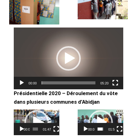
Lecteur
vidéo
00:00
05:20
Présidentielle 2020 – Déroulement du vôte
dans plusieurs communes d’Abidjan
Lecteur
Lecteur
vidéo
vidéo
00:00
01:47:40
00:00
01:57