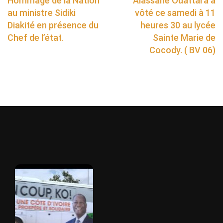
Hommage de la Nation
Alassane Ouattara a
au ministre Sidiki
vôté ce samedi à 11
Diakité en présence du
heures 30 au lycée
Chef de l’état.
Sainte Marie de
Cocody. ( BV 06)