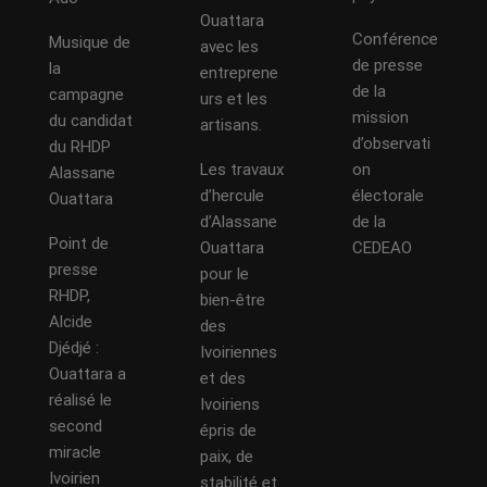
Ouattara
Conférence
Musique de
avec les
de presse
la
entreprene
de la
campagne
urs et les
mission
du candidat
artisans.
d’observati
du RHDP
Les travaux
on
Alassane
d’hercule
électorale
Ouattara
d’Alassane
de la
Point de
Ouattara
CEDEAO
presse
pour le
RHDP,
bien-être
Alcide
des
Djédjé :
Ivoiriennes
Ouattara a
et des
réalisé le
Ivoiriens
second
épris de
miracle
paix, de
Ivoirien
stabilité et