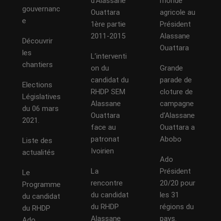
d’Alassane
monde
gouvernanc
Ouattara
agricole au
e
1ère partie
Président
2011-2015
Alassane
Découvrir
Ouattara
les
L’interventi
chantiers
on du
Grande
candidat du
parade de
Elections
RHDP SEM
cloture de
Législatives
Alassane
campagne
du 06 mars
Ouattara
d’Alassane
2021.
face au
Ouattara a
patronat
Abobo
Liste des
Ivoirien
actualités
Ado
La
Président
Le
rencontre
20/20 pour
Programme
du candidat
les 31
du candidat
du RHDP
régions du
du RHDP
Alassane
pays.
Ado