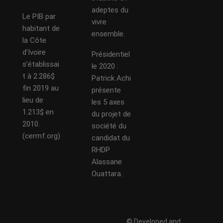
adeptes du
Le PIB par
vivre
habitant de
ensemble.
la Côte
d’Ivoire
Présidentiel
s’établissai
le 2020 :
t à 2.286$
Patrick Achi
fin 2019 au
présente
lieu de
les 5 axes
1.213$ en
du projet de
2010.
société du
(cermf.org)
candidat du
RHDP
Alassane
Ouattara.
© Developed and