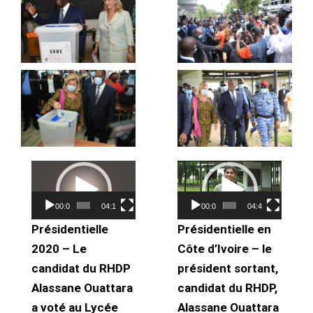
Lecteur
Lecteur
vidéo
vidéo
00:00
04:10
00:00
04:44
Présidentielle
Présidentielle en
2020 – Le
Côte d’Ivoire – le
candidat du RHDP
président sortant,
Alassane Ouattara
candidat du RHDP,
a voté au Lycée
Alassane Ouattara